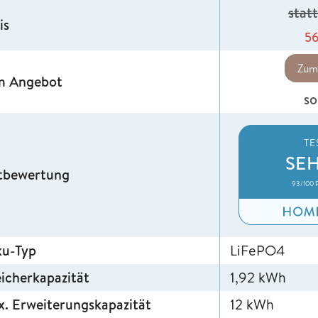
stat
is
5
Zum
m Angebot
so
TE
SE
tbewertung
93/100 
ku-Typ
LiFePO4
icherkapazität
1,92 kWh
. Erweiterungskapazität
12 kWh