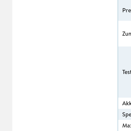
Pre
Zu
Tes
Ak
Spe
Max