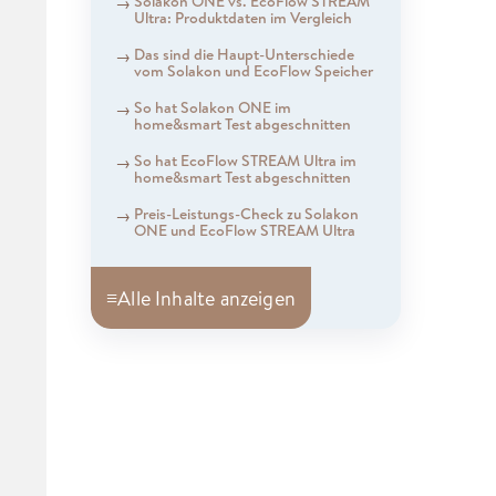
Solakon ONE vs. EcoFlow STREAM
Ultra: Produktdaten im Vergleich
Das sind die Haupt-Unterschiede
vom Solakon und EcoFlow Speicher
So hat Solakon ONE im
home&smart Test abgeschnitten
So hat EcoFlow STREAM Ultra im
home&smart Test abgeschnitten
Preis-Leistungs-Check zu Solakon
ONE und EcoFlow STREAM Ultra
≡
Alle Inhalte anzeigen