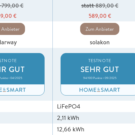
t
statt
799,00
€
889,00
€
69,00
€
589,00
€
 Anbieter
Zum Anbieter
larway
solakon
STNOTE
TESTNOTE
HR GUT
SEHR GUT
Punkte • 04/2025
94/100 Punkte • 09/2025
LiFePO4
2,11 kWh
12,66 kWh