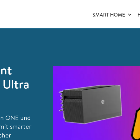
SMART HOME
hnt
Ultra
kon ONE und
mit smarter
cher