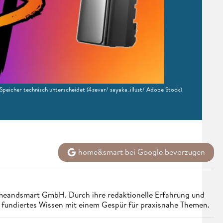
 Speicher technisch unterscheidet
(4zevar/ sayaka_illust/ Adobe Stock)
home&smart bei Google bevorzugen
homeandsmart GmbH. Durch ihre redaktionelle Erfahrung und
e fundiertes Wissen mit einem Gespür für praxisnahe Themen.