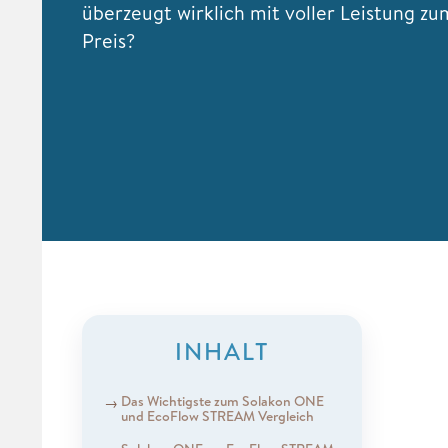
überzeugt wirklich mit voller Leistung zu
Preis?
INHALT
Das Wichtigste zum Solakon ONE
und EcoFlow STREAM Vergleich