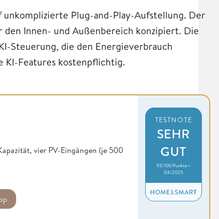
f unkomplizierte Plug-and-Play-Aufstellung. Der
r den Innen- und Außenbereich konzipiert. Die
KI-Steuerung, die den Energieverbrauch
e KI-Features kostenpflichtig.
TESTNOTE
SEHR
GUT
apazität, vier PV-Eingängen (je 500
93/100 Punkte •
04/2025
op