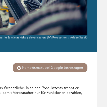
e: Im Sale jetzt richtig clever sparen!
(MVProductions / Adobe Stock)
home&smart bei Google bevorzugen
s Wesentliche. In seinen Produkttests trennt er
 damit Verbraucher nur für Funktionen bezahlen,