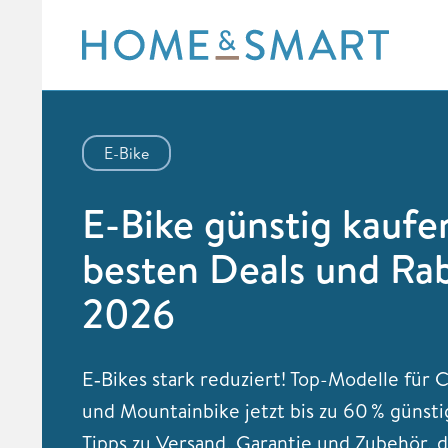
Skip
to
content
E-Bike
E-Bike günstig kaufe
besten Deals und Ra
2026
E‑Bikes stark reduziert! Top-Modelle für C
und Mountainbike jetzt bis zu 60 % günsti
Tipps zu Versand, Garantie und Zubehör, 