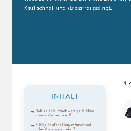
Kauf schnell und stressfrei gelingt.
4. 
INHALT
Rebike Sale: Hochwertige E-Bikes
gnadenlos reduziert!
E-Bike kaufen: Neu, refurbished
oder Vorjahresmodell?