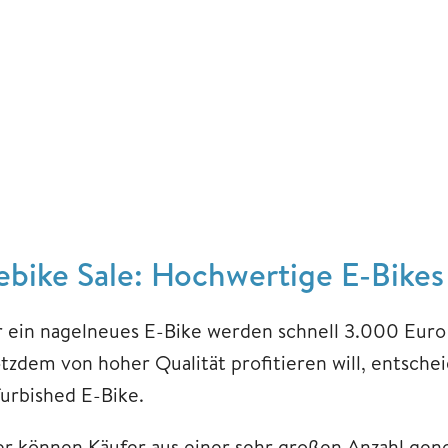
ebike Sale: Hochwertige E-Bikes
r ein nagelneues E-Bike werden schnell 3.000 Euro
otzdem von hoher Qualität profitieren will, entschei
furbished E-Bike.
er können Käufer aus einer sehr großen Anzahl gen