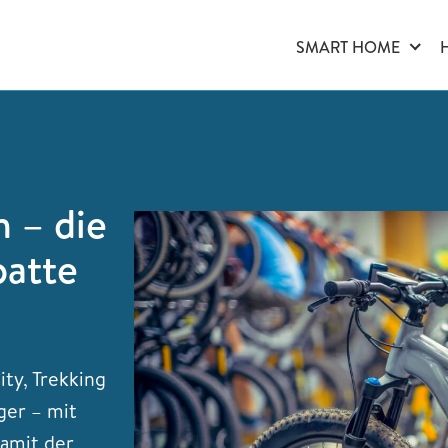
SMART HOME
n – die
batte
ity, Trekking
ger – mit
damit der