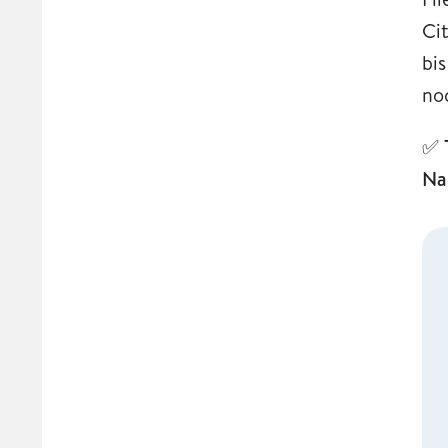
Ci
bi
no
✅
Na