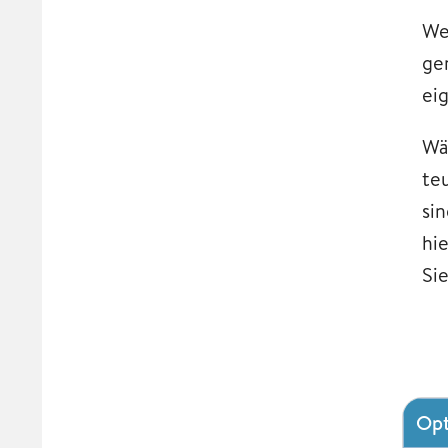
We
ge
ei
Wä
te
si
hi
Sie
Opt