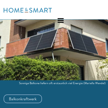
Skip
to
content
Sonnige Balkone liefern oft erstaunlich viel Energie
(Mariella Wendel)
Balkonkraftwerk