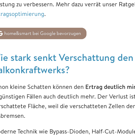
istung zu verbessern. Mehr dazu verrät unser Ratg
tragsoptimierung
.
home&smart bei Google bevorzugen
ie stark senkt Verschattung den
alkonkraftwerks?
hon kleine Schatten können den
Ertrag deutlich m
günstigen Fällen auch deutlich mehr. Der Verlust ist
rschattete Fläche, weil die verschatteten Zellen d
sbremsen.
derne Technik wie Bypass-Dioden, Half-Cut-Module