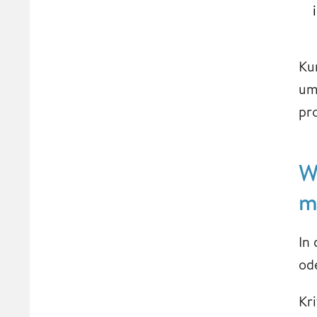
Ku
um
pr
W
m
In
od
Kr