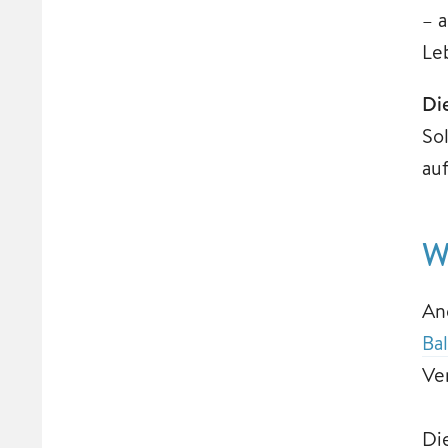
– 
Le
Di
So
auf
W
An
Ba
Ve
Di