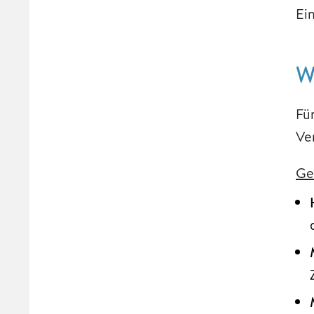
Ei
W
Fü
Ve
Ge