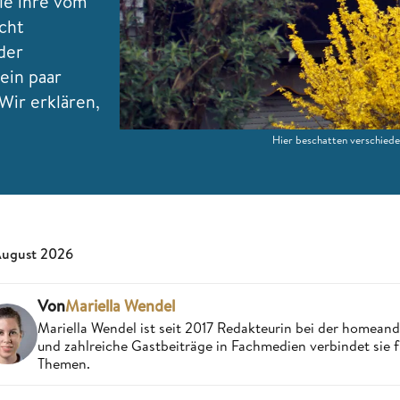
le ihre vom
cht
der
ein paar
Wir erklären,
Hier beschatten verschiede
August 2026
Von
Mariella Wendel
Mariella Wendel ist seit 2017 Redakteurin bei der homea
und zahlreiche Gastbeiträge in Fachmedien verbindet sie 
Themen.