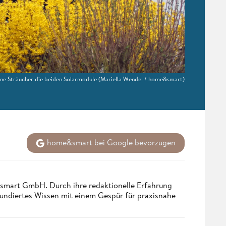
ne Sträucher die beiden Solarmodule
(Mariella Wendel / home&smart)
home&smart bei Google bevorzugen
ndsmart GmbH. Durch ihre redaktionelle Erfahrung
fundiertes Wissen mit einem Gespür für praxisnahe