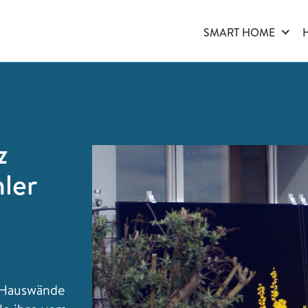
SMART HOME
z
ler
, Hauswände