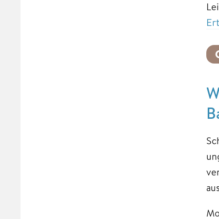
Le
Er
W
B
Sc
un
ve
au
Mo