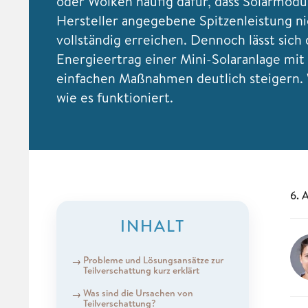
oder Wolken häufig dafür, dass Solarmodu
Hersteller angegebene Spitzenleistung ni
vollständig erreichen. Dennoch lässt sich 
Energieertrag einer Mini-Solaranlage mit 
einfachen Maßnahmen deutlich steigern. 
wie es funktioniert.
6. 
INHALT
Probleme und Lösungsansätze zur
Teilverschattung kurz erklärt
Was sind die Ursachen von
Teilverschattung?