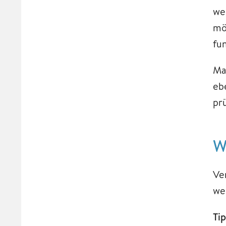
we
mö
fu
Ma
eb
pr
W
Ve
we
Tip