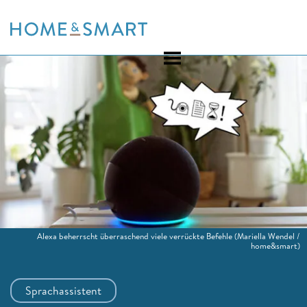
Skip
to
content
Alexa beherrscht überraschend viele verrückte Befehle
(Mariella Wendel /
home&smart)
Sprachassistent