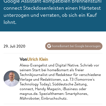
Google Assistant-kompatiblen brennenstuhl
connect Steckdosenleisten einen Härtetest
unterzogen und verraten, ob sich ein Kauf
lohnt.
29. Juli 2020
home&smart bei Google bevorzugen
Von
Ulrich Klein
Alexa-Evangelist und Digital Native. Schrieb vor
seinem Start bei home&smart als freier
Technikjournalist und Redakteur für verschiedene
Verlage und Redaktionen, u.a. T3 (Tomorrow's
Technology Today), Süddeutsche Zeitung,
connect, Handy Magazin, iBusiness oder
magnus.de. Spezialthemen: Smartphones,
Mähroboter, Einbruchschutz.