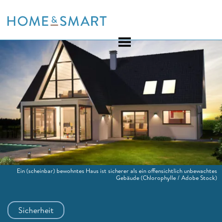
Skip
to
content
Ein (scheinbar) bewohntes Haus ist sicherer als ein offensichtlich unbewachtes
Gebäude
(Chlorophylle / Adobe Stock)
Sicherheit