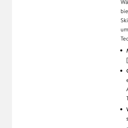
Wä
bie
Ski
um
Te