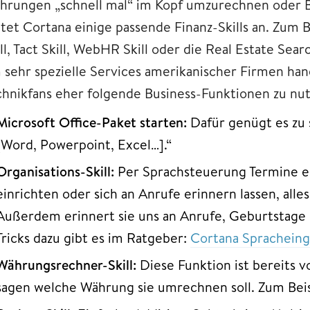
hrungen „schnell mal“ im Kopf umzurechnen oder B
tet Cortana einige passende Finanz-Skills an. Zum Be
ll, Tact Skill, WebHR Skill oder die Real Estate Searc
 sehr spezielle Services amerikanischer Firmen ha
chnikfans eher folgende Business-Funktionen zu nut
Microsoft Office-Paket starten:
Dafür genügt es zu 
[Word, Powerpoint, Excel…].“
Organisations-Skill:
Per Sprachsteuerung Termine er
einrichten oder sich an Anrufe erinnern lassen, alle
Außerdem erinnert sie uns an Anrufe, Geburtstage 
Tricks dazu gibt es im Ratgeber:
Cortana Spracheing
Währungsrechner-Skill:
Diese Funktion ist bereits vo
sagen welche Währung sie umrechnen soll. Zum Beisp