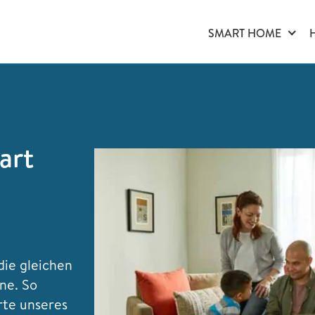
SMART HOME
art
die gleichen
ne. So
rte unseres