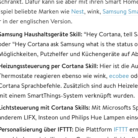
schränkt. Dafür kann sie aber mit ihren Smart Home
ispiel beliebte Marken wie
Nest
, wink,
Samsung Sma
r in der englischen Version.
Samsung Haushaltsgeräte Skill:
“Hey Cortana, tell 
oder “Hey Cortana ask Samsung what is the status o
Möglichkeiten, Putzhelfer und Küchengeräte auf Ab
Heizungssteuerung per Cortana Skill:
Hier ist die A
Thermostate reagieren ebenso wie wink,
ecobee
ode
Cortana Sprachbefehle. Zusätzlich sind auch Heizel
mit einem SmartThings-System verknüpft wurden.
Lichtsteuerung mit Cortana Skills:
Mit Microsofts Sp
anderem LIFX, Insteon und Philips Hue Lampen eins
Personalisierung über IFTTT:
Die Plattform
IFTTT
erm