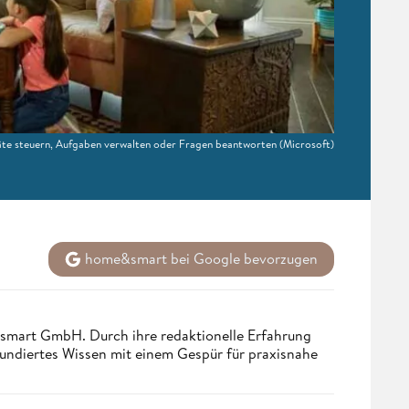
eräte steuern, Aufgaben verwalten oder Fragen beantworten
(Microsoft)
home&smart bei Google bevorzugen
ndsmart GmbH. Durch ihre redaktionelle Erfahrung
fundiertes Wissen mit einem Gespür für praxisnahe