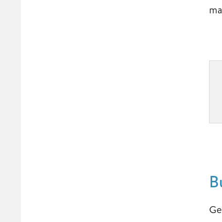
ma
B
Ge