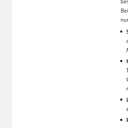
be
Be
nu