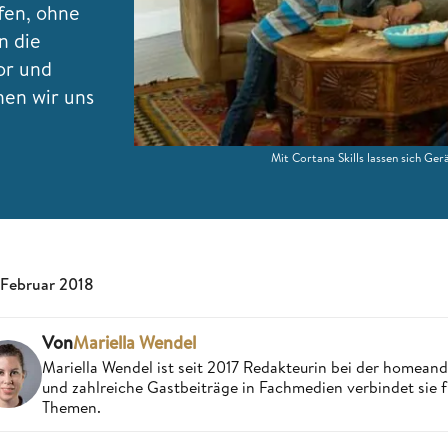
fen, ohne
n die
or und
nen wir uns
Mit Cortana Skills lassen sich G
 Februar 2018
Von
Mariella Wendel
Mariella Wendel ist seit 2017 Redakteurin bei der homea
und zahlreiche Gastbeiträge in Fachmedien verbindet sie 
Themen.