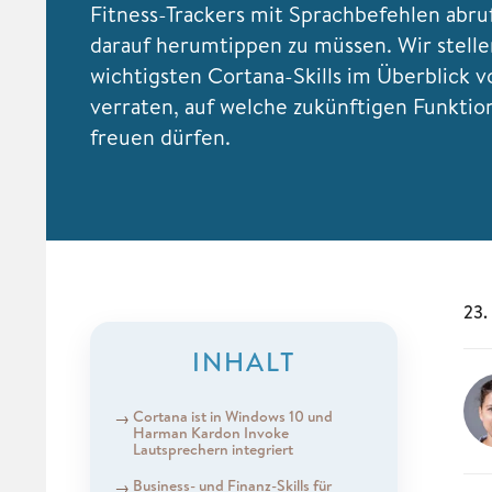
Fitness-Trackers mit Sprachbefehlen abru
darauf herumtippen zu müssen. Wir stelle
wichtigsten Cortana-Skills im Überblick v
verraten, auf welche zukünftigen Funktio
freuen dürfen.
23.
INHALT
Cortana ist in Windows 10 und
Harman Kardon Invoke
Lautsprechern integriert
Business- und Finanz-Skills für