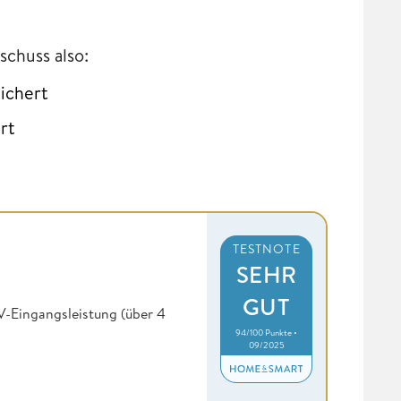
schuss also:
ichert
rt
TESTNOTE
SEHR
GUT
PV-Eingangsleistung (über 4
94/100 Punkte •
09/2025