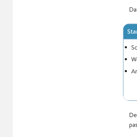
Da
Sta
S
W
An
De
pa