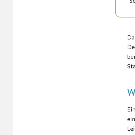
S
Da
De
be
St
W
Ei
ei
Le