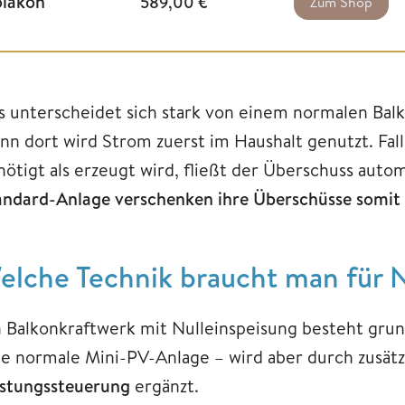
olakon
589,00
€
Zum Shop
s unterscheidet sich stark von einem normalen Bal
nn dort wird Strom zuerst im Haushalt genutzt. Fal
nötigt als erzeugt wird, fließt der Überschuss auto
andard-Anlage verschenken ihre Überschüsse somit 
elche Technik braucht man für N
n Balkonkraftwerk mit Nulleinspeisung besteht grun
ne normale Mini-PV-Anlage – wird aber durch zusä
istungssteuerung
ergänzt.