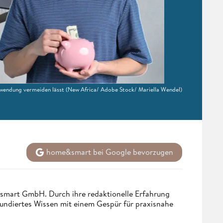
hwendung vermeiden lässt
(New Africa/ Adobe Stock/ Mariella Wendel)
home&smart bei Google bevorzugen
ndsmart GmbH. Durch ihre redaktionelle Erfahrung
fundiertes Wissen mit einem Gespür für praxisnahe