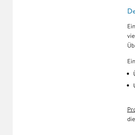
De
Ei
vi
Üb
Ei
Pro
die