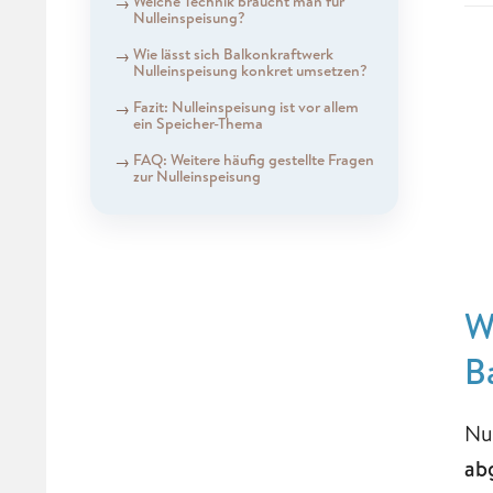
Welche Technik braucht man für
Nulleinspeisung?
Wie lässt sich Balkonkraftwerk
Nulleinspeisung konkret umsetzen?
Fazit: Nulleinspeisung ist vor allem
ein Speicher-Thema
FAQ: Weitere häufig gestellte Fragen
zur Nulleinspeisung
W
B
Nu
ab