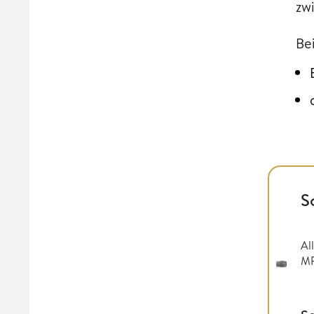
zw
Be
S
Al
MP