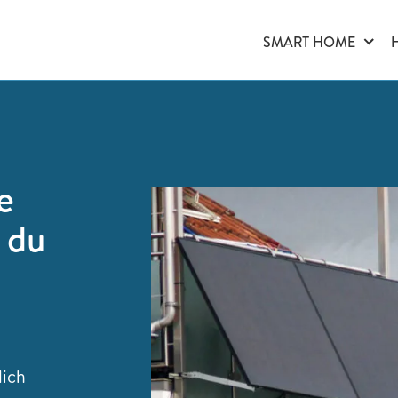
SMART HOME
e
 du
lich