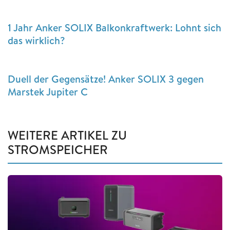
1 Jahr Anker SOLIX Balkonkraftwerk: Lohnt sich
das wirklich?
Duell der Gegensätze! Anker SOLIX 3 gegen
Marstek Jupiter C
WEITERE ARTIKEL ZU
STROMSPEICHER