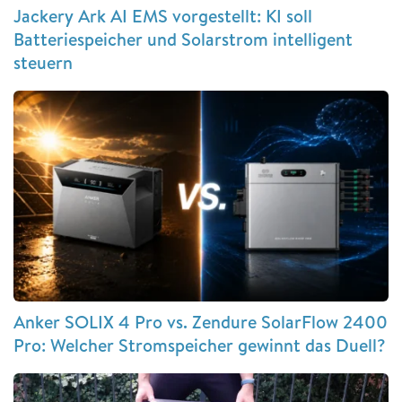
Jackery Ark AI EMS vorgestellt: KI soll
Batteriespeicher und Solarstrom intelligent
steuern
Anker SOLIX 4 Pro vs. Zendure SolarFlow 2400
Pro: Welcher Stromspeicher gewinnt das Duell?