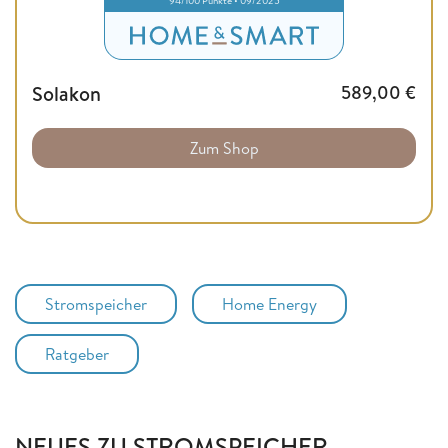
Solakon
589,00
€
Zum Shop
Stromspeicher
Home Energy
Ratgeber
NEUES ZU STROMSPEICHER