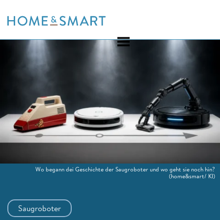
Skip
to
content
Wo begann dei Geschichte der Saugroboter und wo geht sie noch hin?
(home&smart/ KI)
Saugroboter