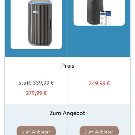
Preis
statt
339,99
€
249,99
€
279,99
€
Zum Angebot
Zum Anbieter
Zum Anbieter