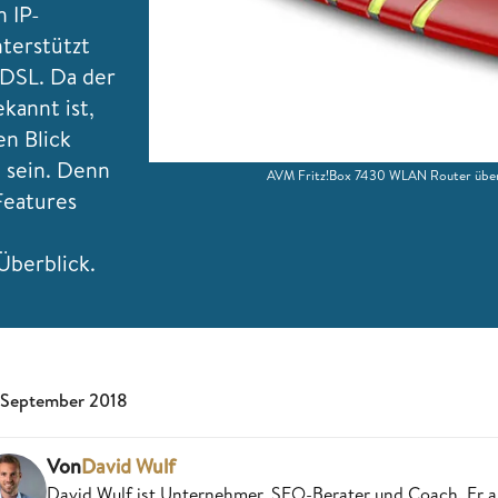
n IP-
nterstützt
DSL. Da der
kannt ist,
n Blick
u sein. Denn
AVM Fritz!Box 7430 WLAN Router überze
Features
u
Überblick.
 September 2018
Von
David Wulf
David Wulf ist Unternehmer, SEO-Berater und Coach. Er a