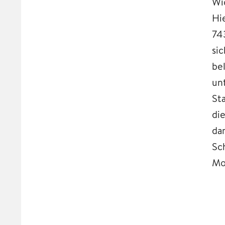
Wi
Hi
74
si
be
un
St
di
da
Sc
Mo