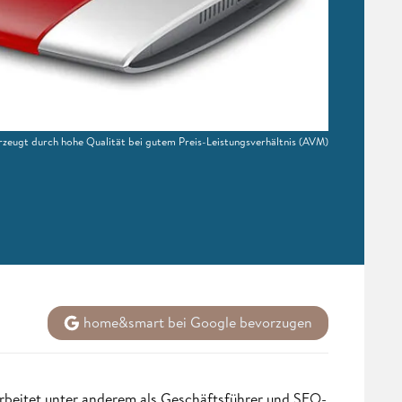
ugt durch hohe Qualität bei gutem Preis-Leistungsverhältnis
(AVM)
home&smart bei Google bevorzugen
rbeitet unter anderem als Geschäftsführer und SEO-