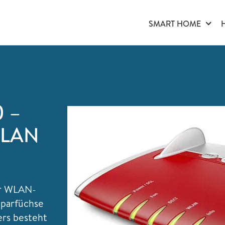
SMART HOME
0 –
 WLAN
er WLAN-
Sparfüchse
ers besteht