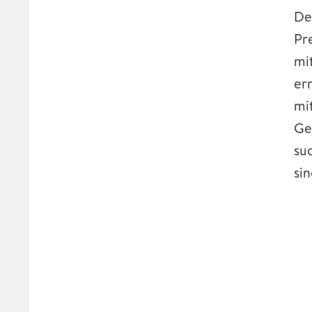
De
Pr
mi
er
mi
Ge
su
si