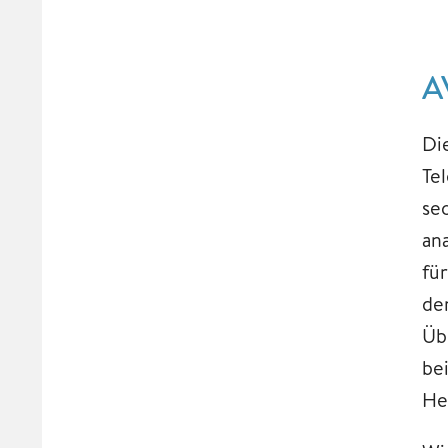
A
Di
Te
se
an
fü
de
Üb
be
He