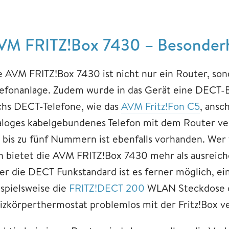
VM FRITZ!Box 7430 – Besonderh
e AVM FRITZ!Box 7430 ist nicht nur ein Router, sond
lefonanlage. Zudem wurde in das Gerät eine DECT-Bas
chs DECT-Telefone, wie das
AVM Fritz!Fon C5
, ansc
aloges kabelgebundenes Telefon mit dem Router v
r bis zu fünf Nummern ist ebenfalls vorhanden. Wer v
n bietet die AVM FRITZ!Box 7430 mehr als ausreic
er die DECT Funkstandard ist es ferner möglich, ei
ispielsweise die
FRITZ!DECT 200
WLAN Steckdose 
izkörperthermostat problemlos mit der Fritz!Box 