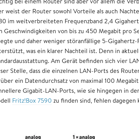
chtig bei einem Router sind aber vor allem die V
er weist der Router sowohl Vorteile als auch Nacht
30 im weitverbreiteten Frequenzband 2,4 Gigahertz
ch Geschwindigkeiten von bis zu 450 Megabit pro Se
legte und daher weniger störanfällige 5-Gigahertz
terstützt, was ein klarer Nachteil ist. Denn in aktu
andardausstattung. Am Gerät befinden sich vier LA
eser Stelle, dass die einzelnen LAN-Ports des Route
rüber ein Datendurchsatz von maximal 100 Megabit
hnellere Gigabit-LAN-Ports, wie sie hingegen in de
dell
Fritz!Box 7590
zu finden sind, fehlen dagegen 