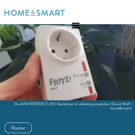
Skip
to
content
Die AVM FRITZ!DECT 200 Steckdose ist vielseitig einsetzbar
(David Wulf /
home&smart)
Router