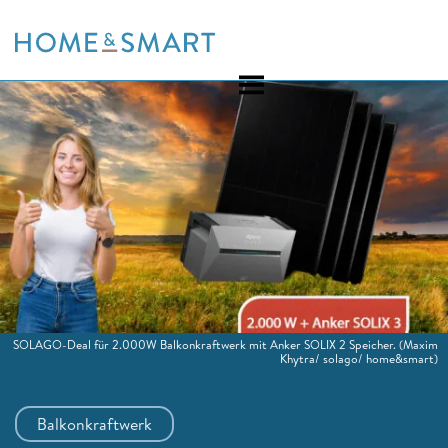
Skip
to
content
SOLAGO-Deal für 2.000W Balkonkraftwerk mit Anker SOLIX 2 Speicher.
(Maxim
Khytra/ solago/ home&smart)
Balkonkraftwerk