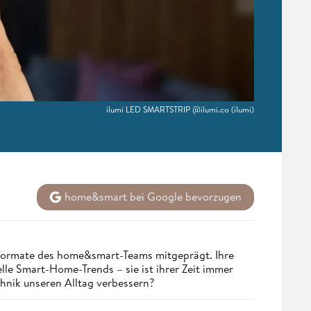
ilumi LED SMARTSTRIP @ilumi.co
(ilumi)
home&smart bei Google bevorzugen
nformate des home&smart-Teams mitgeprägt. Ihre
lle Smart-Home-Trends – sie ist ihrer Zeit immer
chnik unseren Alltag verbessern?