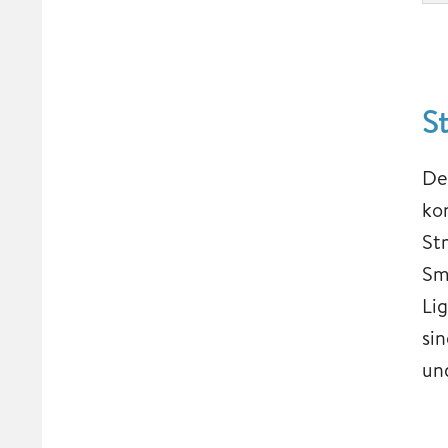
S
De
ko
St
Sm
Li
sin
un