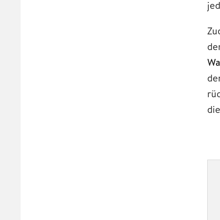
je
Zu
de
Wa
de
rü
di