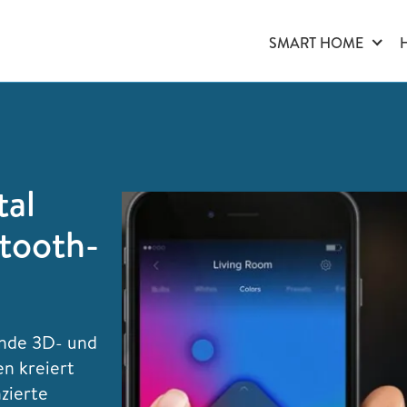
SMART HOME
tal
etooth-
ende 3D- und
n kreiert
nzierte