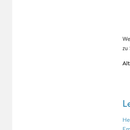
We
zu
Al
L
He
Em