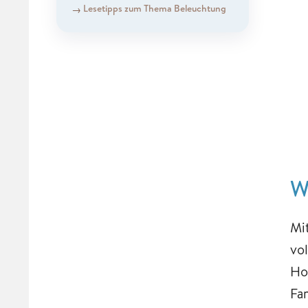
Lesetipps zum Thema Beleuchtung
W
Mi
vo
Ho
Far