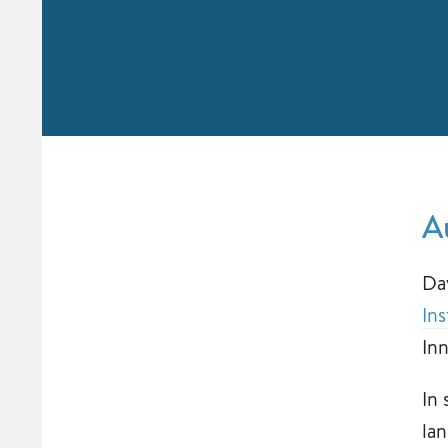
A
Da
Ins
In
In
la