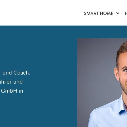
SMART HOME
r und Coach.
ührer und
t GmbH in