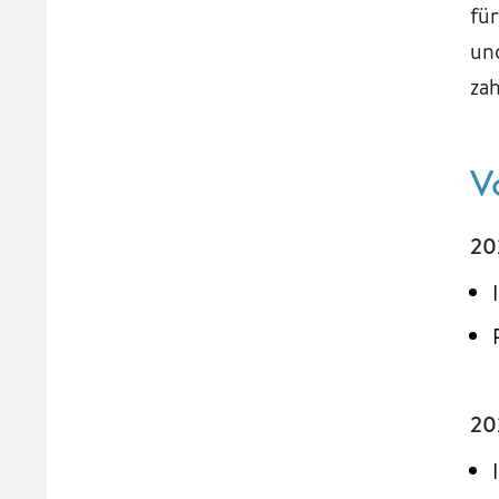
fü
un
za
V
20
20