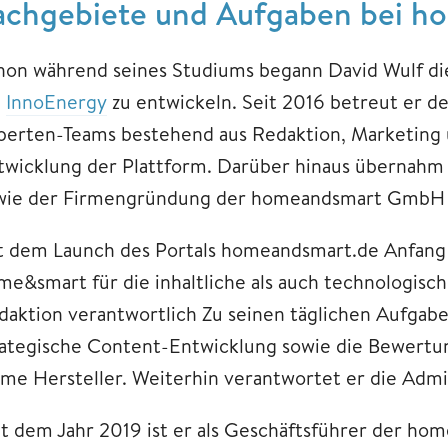
achgebiete und Aufgaben bei h
hon während seines Studiums begann David Wulf di
i
InnoEnergy
zu entwickeln. Seit 2016 betreut er d
perten-Teams bestehend aus Redaktion, Marketing u
twicklung der Plattform. Darüber hinaus übernahm 
wie der Firmengründung der homeandsmart GmbH 
t dem Launch des Portals homeandsmart.de Anfang 20
me&smart für die inhaltliche als auch technologisc
daktion verantwortlich Zu seinen täglichen Aufgab
rategische Content-Entwicklung sowie die Bewertu
me Hersteller. Weiterhin verantwortet er die Admin
it dem Jahr 2019 ist er als Geschäftsführer der 