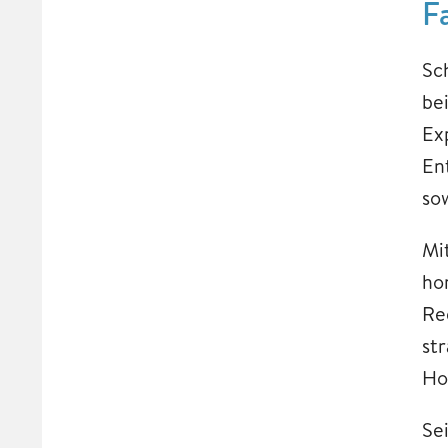
F
Sc
be
Ex
En
so
Mi
ho
Re
st
Ho
Se