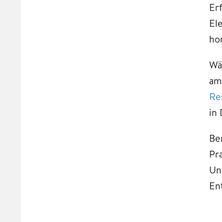
Er
El
ho
Wä
a
Re
in
Be
Pr
Un
En