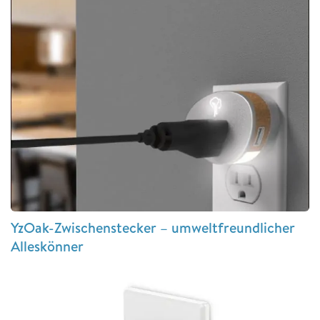
YzOak-Zwischenstecker – umweltfreundlicher
Alleskönner