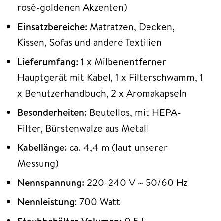
rosé-goldenen Akzenten)
Einsatzbereiche:
Matratzen, Decken,
Kissen, Sofas und andere Textilien
Lieferumfang:
1 x Milbenentferner
Hauptgerät mit Kabel, 1 x Filterschwamm, 1
x Benutzerhandbuch, 2 x Aromakapseln
Besonderheiten:
Beutellos, mit HEPA-
Filter, Bürstenwalze aus Metall
Kabellänge:
ca. 4,4 m (laut unserer
Messung)
Nennspannung:
220-240 V ~ 50/60 Hz
Nennleistung
: 700 Watt
Staubbehälter-Volumen:
0,5 l