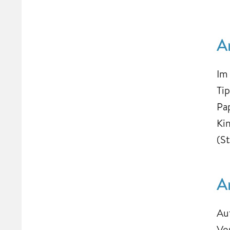
A
Im
Ti
Pa
Ki
(S
A
Au
Ve