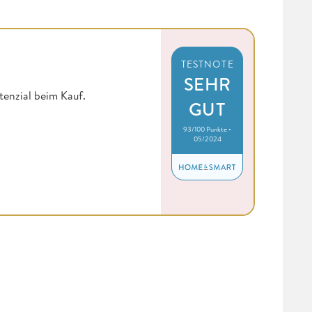
TESTNOTE
SEHR
enzial beim Kauf.
GUT
93/100 Punkte •
05/2024