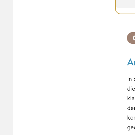
A
In
di
kl
de
ko
ge