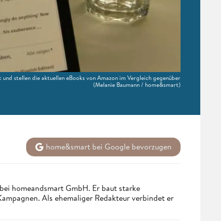
et und stellen die aktuellen eBooks von Amazon im Vergleich gegenüber
(Melanie Baumann / home&smart)
home&smart bei Google bevorzugen
 bei homeandsmart GmbH. Er baut starke
 Kampagnen. Als ehemaliger Redakteur verbindet er