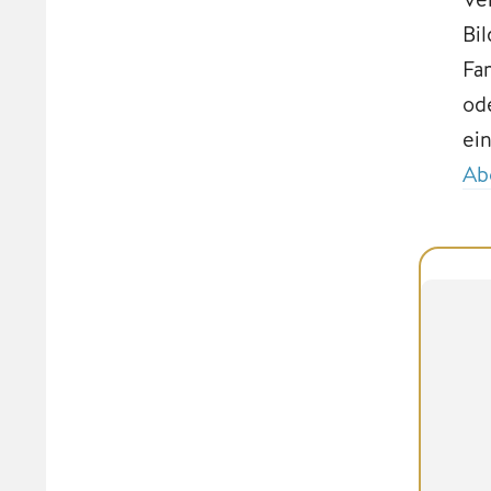
Bi
Fa
od
ei
Ab