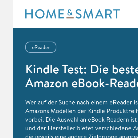
Skip
to
content
eReader
Kindle Test: Die best
Amazon eBook-Read
Wer auf der Suche nach einem eReader i
Amazons Modellen der Kindle Produktreih
vorbei. Die Auswahl an eBook Readern ist
und der Hersteller bietet verschiedene 
die jeweils eine andere Zielgruppe anspre