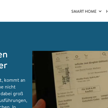
SMART HOME
en
er
st, kommt an
e nicht
 dabei groß
Ausführungen,
chen. In