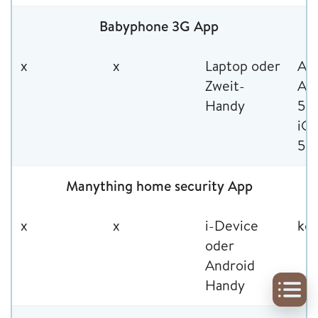
Babyphone 3G App
x
x
Laptop oder
An
Zweit-
App
Handy
5,7
iO
5,9
Manything home security App
x
x
i-Device
kos
oder
Android
Handy