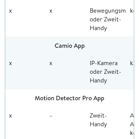
x
x
Bewegungsmelde
kos
oder Zweit-
Handy
Camio App
x
x
IP-Kamera
k. 
oder Zweit-
Handy
Motion Detector Pro App
x
–
Zweit-
An
Handy
Ap
kos