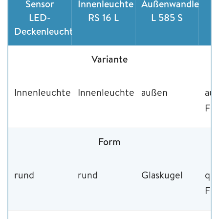
Sensor
Innenleuchte
Außenwandleucht
E
LED-
RS 16 L
L 585 S
Deckenleuchte
Variante
Innenleuchte
Innenleuchte
außen
au
Flu
Form
rund
rund
Glaskugel
qua
Flu