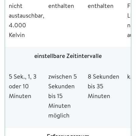
nicht
enthalten
enthalten
Flu
austauschbar,
LE
4.000
nic
Kelvin
aus
einstellbare Zeitintervalle
5 Sek., 1, 3
zwischen 5
8 Sekunden
k. 
oder 10
Sekunden
bis 35
Minuten
bis 15
Minuten
Minuten
möglich