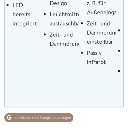
I
Design
z. B. für
LED
o
Außeneingang
bereits
Leuchtmittel
H
integriert
austauschbar
Zeit- und
s
Dämmerungssch
Zeit- und
F
einstellbar
Dämmerungssensor
s
Passiv
k
Infrarot
E
F
H
home&smart bei Google bevorzugen