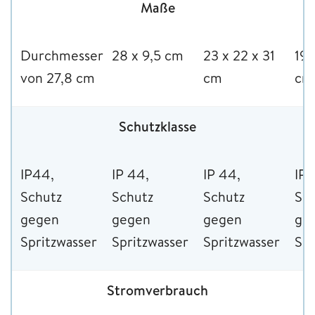
Maße
Durchmesser
28 x 9,5 cm
23 x 22 x 31
19 
von 27,8 cm
cm
cm
Schutzklasse
IP44,
IP 44,
IP 44,
IP 
Schutz
Schutz
Schutz
Sc
gegen
gegen
gegen
ge
Spritzwasser
Spritzwasser
Spritzwasser
Spr
Stromverbrauch