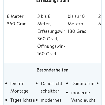
Erfassungsraum
8 Meter,
3 bis 8
bis zu 10
2 b
360 Grad
Meter,
Metern,
Me
Erfassungswinkel
180 Grad
360 Grad,
Öffnungswinkel
160 Grad
Besonderheiten
leichte
Dauerlicht
Dämmerungssch
s
Montage
schaltbar
h
moderne
L
Tageslichtsensor
modernes
Wandleuchte