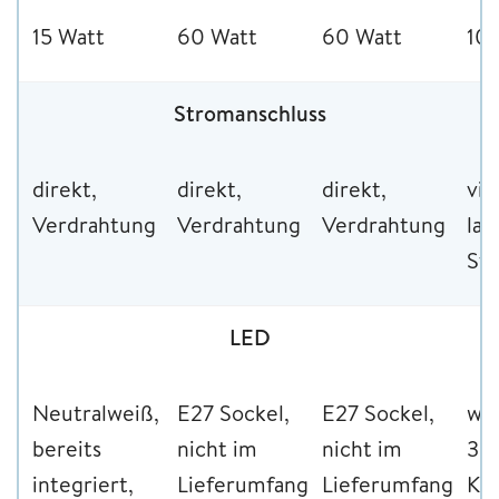
15 Watt
60 Watt
60 Watt
10 
Stromanschluss
direkt,
direkt,
direkt,
via
Verdrahtung
Verdrahtung
Verdrahtung
la
St
LED
Neutralweiß,
E27 Sockel,
E27 Sockel,
wa
bereits
nicht im
nicht im
3.
integriert,
Lieferumfang
Lieferumfang
Kel