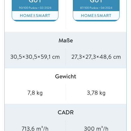
GUT
GUT
90/100 Punkte • 02/2026
87/100 Punkte • 04/2024
Maße
30,5×30,5×59,1 cm
27,3×27,3×48,6 cm
Gewicht
7,8 kg
3,78 kg
CADR
713,6 m³/h
300 m³/h