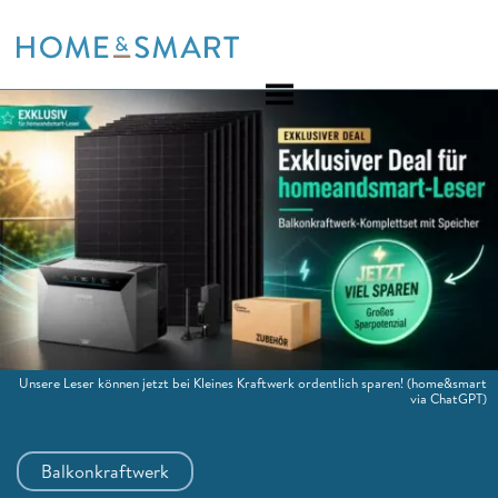
Skip
to
content
Unsere Leser können jetzt bei Kleines Kraftwerk ordentlich sparen!
(home&smart
via ChatGPT)
Balkonkraftwerk