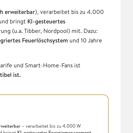
Wh erweiterbar
), verarbeitet bis zu 4.000
und bringt
KI-gesteuertes
ng (u.a. Tibber, Nordpool) mit. Dazu:
egriertes Feuerlöschsystem
und 10 Jahre
tarife und Smart-Home-Fans ist
bel ist.
rweiterbar –
verarbeitet bis zu 4.000 W
d bringt
KI-gesteuertes Energiemanagement