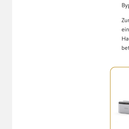
By
Zu
ei
Ha
be