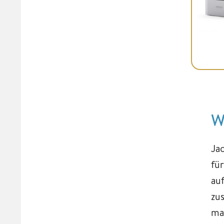
W
Ja
fü
au
zu
ma