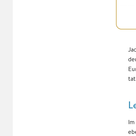
Ja
de
Eu
ta
L
Im
ebe