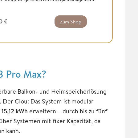
00
€
Zum Shop
 3 Pro Max?
lierbare Balkon- und Heimspeicherlösung
. Der Clou: Das System ist modular
 15,12 kWh
erweitern – durch bis zu fünf
nüber Systemen mit fixer Kapazität, da
en kann.