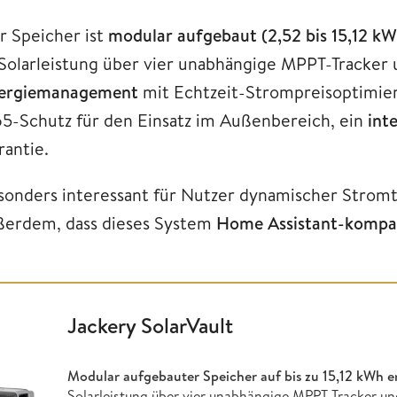
r Speicher ist
modular aufgebaut (2,52 bis 15,12 k
Solarleistung über vier unabhängige MPPT-Tracker 
ergiemanagement
mit Echtzeit-Strompreisoptimieru
65-Schutz für den Einsatz im Außenbereich, ein
int
rantie.
sonders interessant für Nutzer dynamischer Strom
ßerdem, dass dieses System
Home Assistant-kompati
Jackery SolarVault
Modular aufgebauter Speicher auf bis zu
15,12 kWh e
Solarleistung über vier unabhängige MPPT-Tracker un