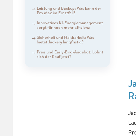
Leistung und Backup: Was kann der
Pro Max im Ernstfall?
Innovatives KI-Energiemanagement
sorgt für noch mehr Effizienz
Sicherheit und Haltbarkeit: Was
bietet Jackery langfristig?
Preis und Early-Bird-Angebot: Lohnt
sich der Kauf jetzt?
J
R
Ja
La
Pre