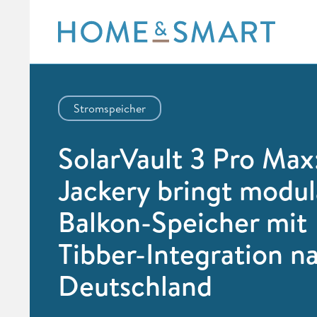
Skip
to
content
Stromspeicher
SolarVault 3 Pro Max
Jackery bringt modu
Balkon-Speicher mit
Tibber-Integration n
Deutschland