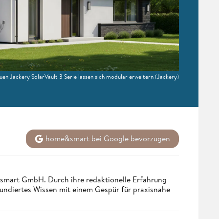
uen Jackery SolarVault 3 Serie lassen sich modular erweitern
(Jackery)
home&smart bei Google bevorzugen
ndsmart GmbH. Durch ihre redaktionelle Erfahrung
fundiertes Wissen mit einem Gespür für praxisnahe