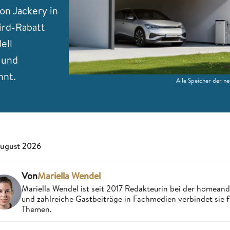
von Jackery in
Bird-Rabatt
ell
 und
hnt.
Alle Speicher der ne
August 2026
Von
Mariella Wendel
Mariella Wendel ist seit 2017 Redakteurin bei der homea
und zahlreiche Gastbeiträge in Fachmedien verbindet sie 
Themen.