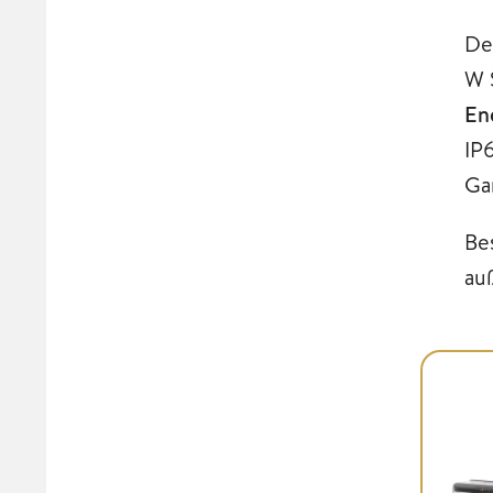
De
W 
En
IP
Ga
Be
au