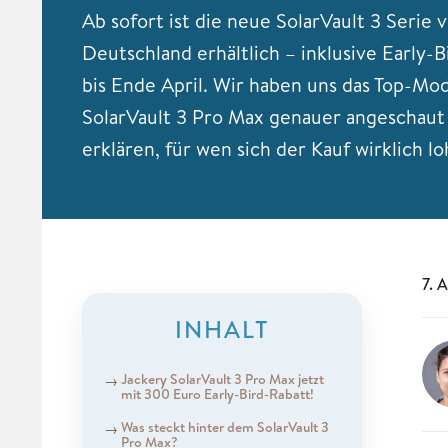
Ab sofort ist die neue SolarVault 3 Serie 
Deutschland erhältlich – inklusive Early-
bis Ende April. Wir haben uns das Top-Mod
SolarVault 3 Pro Max genauer angeschaut
erklären, für wen sich der Kauf wirklich lo
7. 
INHALT
Jackery SolarVault 3 Pro Max jetzt
mit 300 Euro Early-Bird-Rabatt!
Was steckt hinter dem SolarVault 3
Pro Max?