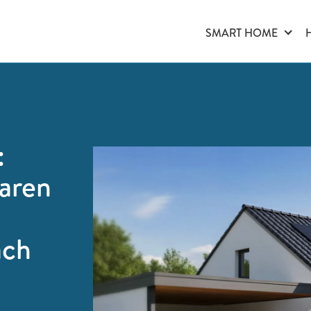
SMART HOME
:
laren
ach