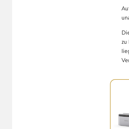
Au
un
Di
zu
li
Ve