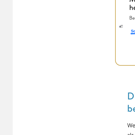
h
Be
D
b
We
als