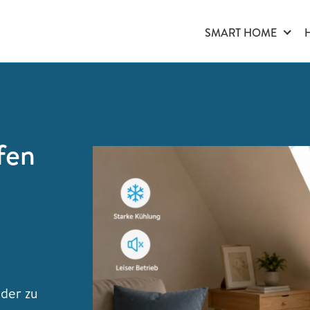
SMART HOME
fen
eder zu