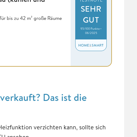
SEHR
GUT
 für bis zu 42 m² große Räume
95/100 Punkte •
06/2025
verkauft? Das ist die
izfunktion verzichten kann, sollte sich
TU ansehen.