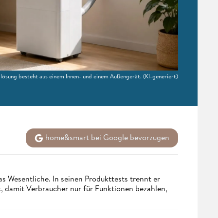
llösung besteht aus einem Innen- und einem Außengerät.
(KI-generiert)
home&smart bei Google bevorzugen
s Wesentliche. In seinen Produkttests trennt er
 damit Verbraucher nur für Funktionen bezahlen,