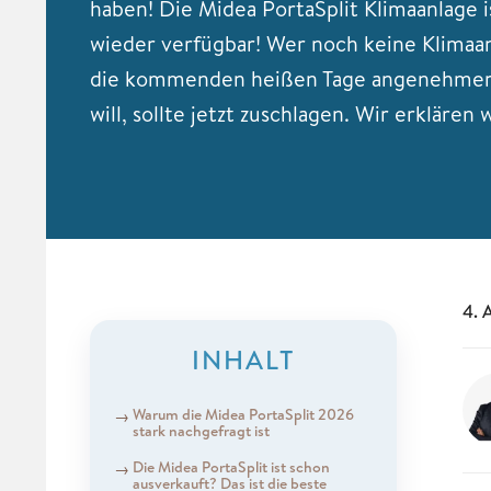
haben! Die Midea PortaSplit Klimaanlage i
wieder verfügbar! Wer noch keine Klimaa
die kommenden heißen Tage angenehmer 
will, sollte jetzt zuschlagen. Wir erklären
4. 
INHALT
Warum die Midea PortaSplit 2026
stark nachgefragt ist
Die Midea PortaSplit ist schon
ausverkauft? Das ist die beste