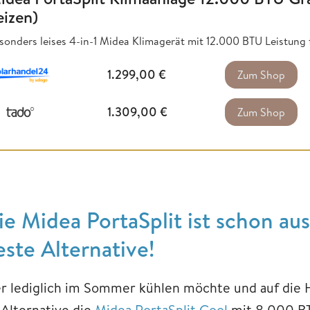
eizen)
sonders leises 4-in-1 Midea Klimagerät mit 12.000 BTU Leistung
1.299,00
€
Zum Shop
1.309,00
€
Zum Shop
ie Midea PortaSplit ist schon aus
este Alternative!
r lediglich im Sommer kühlen möchte und auf die He
 Alternative die
Midea PortaSplit Cool
mit 8.000 B