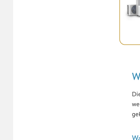
W
Di
we
gek
Wa