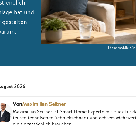
st endlich
nlage hat und
gestalten
 warum.
Diese mobile Küh
August 2026
Von
Maximilian Seitner
Maximilian Seitner ist Smart Home Experte mit Blick für da
teuren technischen Schnickschnack von echtem Mehrwert,
die sie tatsächlich brauchen.