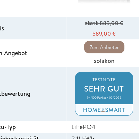
statt
889,00
€
is
589,00
€
Zum Anbieter
m Angebot
solakon
TESTNOTE
SEHR GUT
tbewertung
94/100 Punkte • 09/2025
ku-Typ
LiFePO4
icherkapazität
2,11 kWh