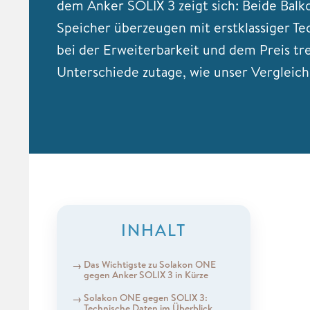
dem Anker SOLIX 3 zeigt sich: Beide Balk
Speicher überzeugen mit erstklassiger Te
bei der Erweiterbarkeit und dem Preis tr
Unterschiede zutage, wie unser Vergleich 
INHALT
Das Wichtigste zu Solakon ONE
gegen Anker SOLIX 3 in Kürze
Solakon ONE gegen SOLIX 3:
Technische Daten im Überblick