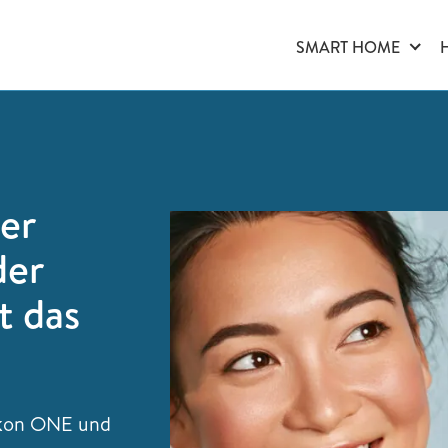
SMART HOME
er
der
t das
akon ONE und