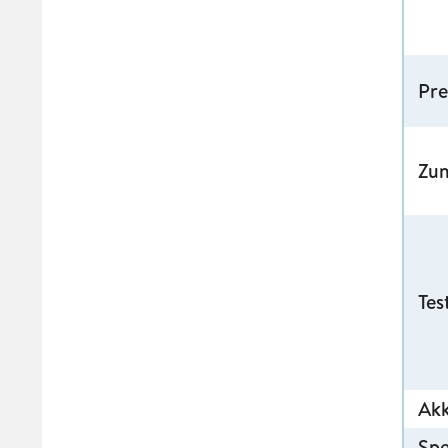
Pre
Zu
Tes
Ak
Spe