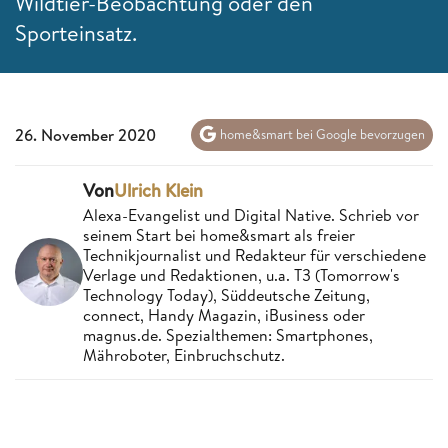
Wildtier-Beobachtung oder den
Sporteinsatz.
26. November 2020
home&smart bei Google bevorzugen
Von
Ulrich Klein
Alexa-Evangelist und Digital Native. Schrieb vor
seinem Start bei home&smart als freier
Technikjournalist und Redakteur für verschiedene
Verlage und Redaktionen, u.a. T3 (Tomorrow's
Technology Today), Süddeutsche Zeitung,
connect, Handy Magazin, iBusiness oder
magnus.de. Spezialthemen: Smartphones,
Mähroboter, Einbruchschutz.