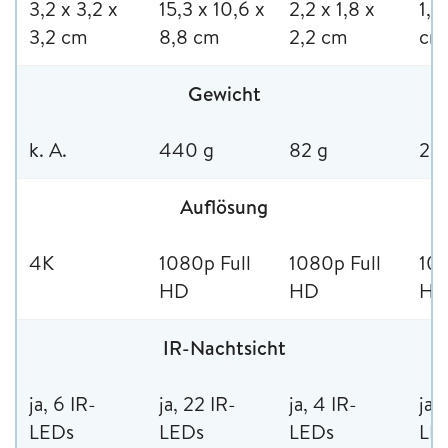
3,2 x 3,2 x
15,3 x 10,6 x
2,2 x 1,8 x
1,5
3,2 cm
8,8 cm
2,2 cm
cm
Gewicht
k. A.
440 g
82 g
25 
Auflösung
4K
1080p Full
1080p Full
108
HD
HD
H
IR-Nachtsicht
ja, 6 IR-
ja, 22 IR-
ja, 4 IR-
ja,
LEDs
LEDs
LEDs
LE