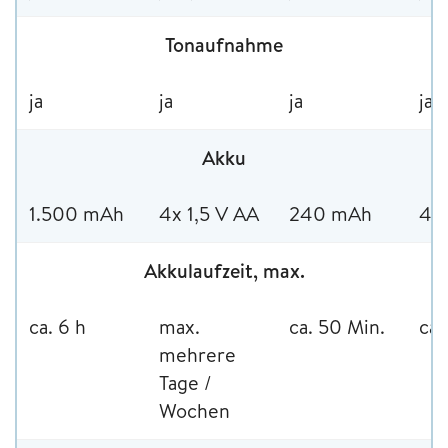
Tonaufnahme
ja
ja
ja
ja
Akku
1.500 mAh
4x 1,5 V AA
240 mAh
45
Akkulaufzeit, max.
ca. 6 h
max.
ca. 50 Min.
ca.
mehrere
Tage /
Wochen