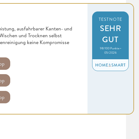
TESTNOTE
SEHR
istung, ausfahrbarer Kanten- und
, Wischen und Trocknen selbst
GUT
odenreinigung keine Kompromisse
98/100 Punkte •
05/2026
op
op
op