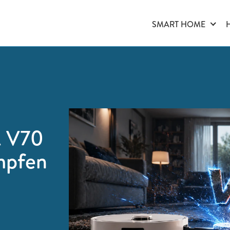
SMART HOME
 V70
mpfen