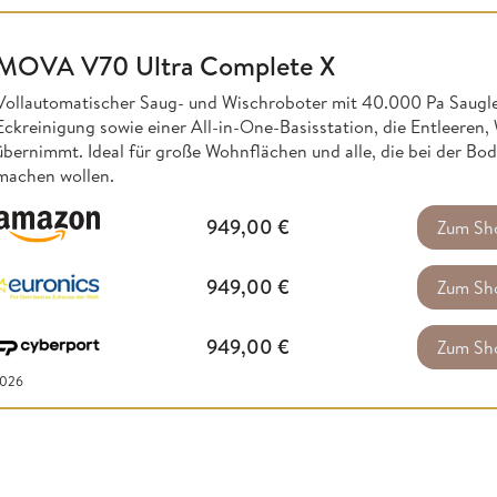
MOVA V70 Ultra Complete X
Vollautomatischer Saug- und Wischroboter mit 40.000 Pa Saugle
Eckreinigung sowie einer All-in-One-Basisstation, die Entleeren
übernimmt. Ideal für große Wohnflächen und alle, die bei der B
machen wollen.
949,00
€
Zum Sh
949,00
€
Zum Sh
949,00
€
Zum Sh
2026