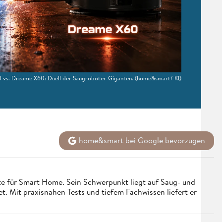
vs. Dreame X60: Duell der Saugroboter-Giganten.
(home&smart/ KI)
home&smart bei Google bevorzugen
e für Smart Home. Sein Schwerpunkt liegt auf Saug- und
et. Mit praxisnahen Tests und tiefem Fachwissen liefert er