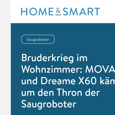
Skip
to
content
Saugroboter
Bruderkrieg im
Wohnzimmer: MOVA
und Dreame X60 kä
um den Thron der
Saugroboter