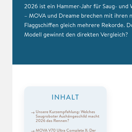
2026 ist ein Hammer-Jahr für Saug- und
– MOVA und Dreame brechen mit ihren 
Flaggschiffen gleich mehrere Rekorde. D
Modell gewinnt den direkten Vergleich?
INHALT
Unsere Kurzempfehlung: Welches
Saugroboter Aushängeschild macht
2026 das Rennen?
MOVA V70 Ultra Complete X: Der