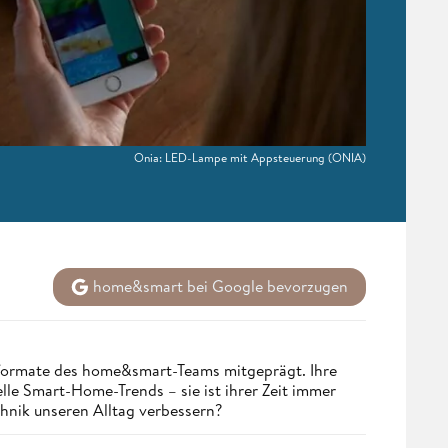
Onia: LED-Lampe mit Appsteuerung
(ONIA)
home&smart bei Google bevorzugen
nformate des home&smart-Teams mitgeprägt. Ihre
lle Smart-Home-Trends – sie ist ihrer Zeit immer
chnik unseren Alltag verbessern?