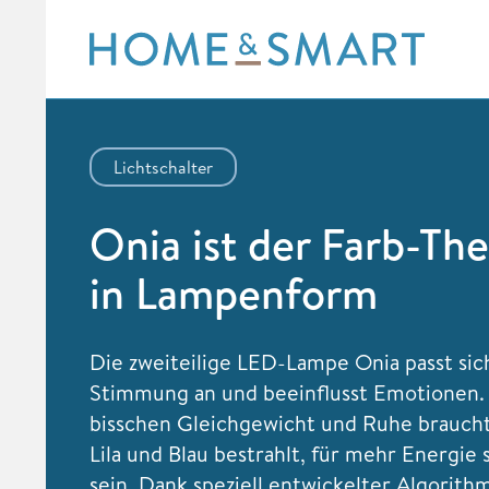
Skip
to
content
Lichtschalter
Onia ist der Farb-Th
in Lampenform
Die zweiteilige LED-Lampe Onia passt sich
Stimmung an und beeinflusst Emotionen.
bisschen Gleichgewicht und Ruhe braucht
Lila und Blau bestrahlt, für mehr Energie 
sein. Dank speziell entwickelter Algorith