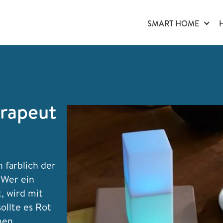
SMART HOME
erapeut
 farblich der
 Wer ein
, wird mit
sollte es Rot
men