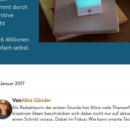
immt durch
nitive
ht
 16 Millionen
fach selbst.
 Januar 2017
Von
Alina Günder
Als Redakteurin der ersten Stunde hat Alina viele Theme
kreativen Ideen beschränken sich dabei nicht nur auf aktue
einen Schritt voraus. Dabei im Fokus: Wie kann smarte Te