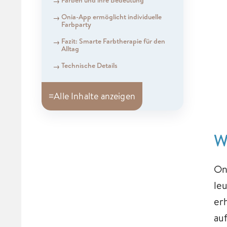
Onia-App ermöglicht individuelle
Farbparty
Fazit: Smarte Farbtherapie für den
Alltag
Technische Details
≡
Alle Inhalte anzeigen
W
On
le
er
au