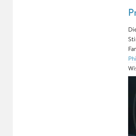
P
Di
St
Fa
Ph
Wi