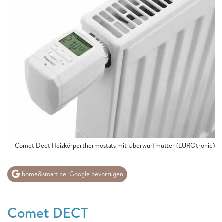
Comet Dect Heizkörperthermostats mit Überwurfmutter (EUROtronic)
home&smart bei Google bevorzugen
Comet DECT