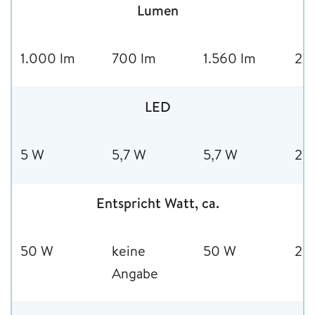
Lumen
1.000 lm
700 lm
1.560 lm
2.
LED
5 W
5,7 W
5,7 W
27
Entspricht Watt, ca.
50 W
keine
50 W
20
Angabe