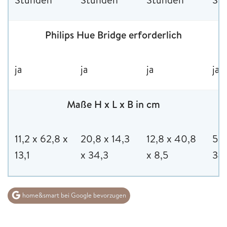
Philips Hue Bridge erforderlich
ja
ja
ja
ja
Maße H x L x B in cm
11,2 x 62,8 x
20,8 x 14,3
12,8 x 40,8
5,1
13,1
x 34,3
x 8,5
34
home&smart bei Google bevorzugen