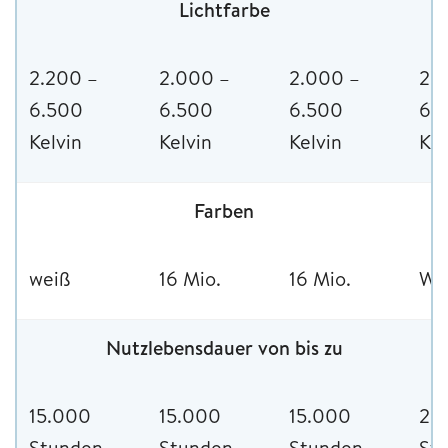
Lichtfarbe
2.200 –
2.000 –
2.000 –
2.
6.500
6.500
6.500
6.
Kelvin
Kelvin
Kelvin
Kel
Farben
weiß
16 Mio.
16 Mio.
We
Nutzlebensdauer von bis zu
15.000
15.000
15.000
25
Stunden
Stunden
Stunden
St