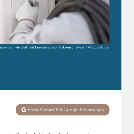
n sich viel Zeit und Energie sparen
(nikomsolftwaer / Adobe Stock)
home&smart bei Google bevorzugen