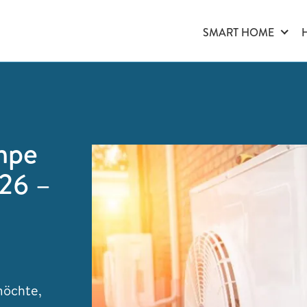
SMART HOME
mpe
26 –
möchte,