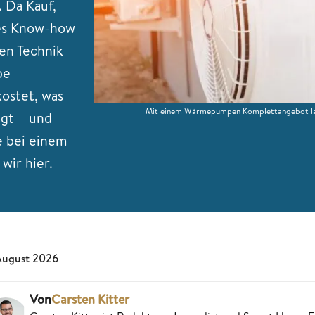
 Da Kauf,
hes Know-how
en Technik
pe
ostet, was
Mit einem Wärmepumpen Komplettangebot lasse
ägt – und
e bei einem
wir hier.
August 2026
Von
Carsten Kitter