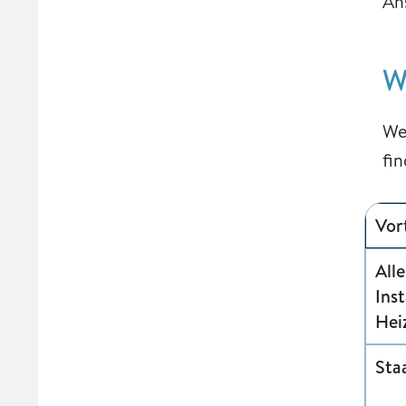
An
W
We
fi
Vor
All
Ins
Hei
Sta