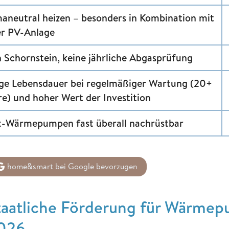
maneutral heizen – besonders in Kombination mit
er PV-Anlage
n Schornstein, keine jährliche Abgasprüfung
ge Lebensdauer bei regelmäßiger Wartung (20+
re) und hoher Wert der Investition
t-Wärmepumpen fast überall nachrüstbar
home&smart bei Google bevorzugen
taatliche Förderung für Wärme
026