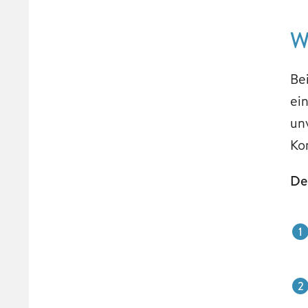
W
Be
ei
un
Ko
Der