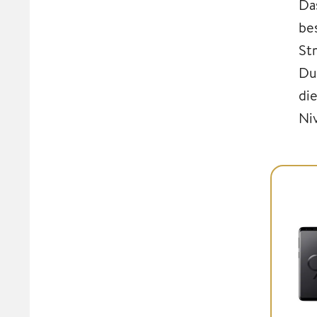
Da
be
St
Du
di
Niv