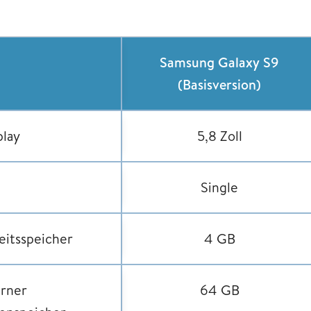
Samsung Galaxy S9
(Basisversion)
play
5,8 Zoll
Single
eitsspeicher
4 GB
erner
64 GB