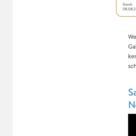
Stand:
08.08.
We
Ga
ke
sc
S
N