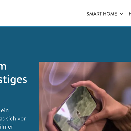
SMART HOME
im
stiges
 ein
s sich vor
Filmer