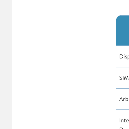
Dis
SIM
Arb
Int