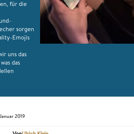
en, für die
ound-
echer sorgen
lity-Emojis
wir uns das
 was das
ellen
 Januar 2019
Von
Ulrich Klein