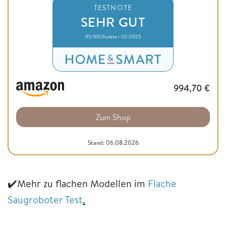
TESTNOTE
SEHR GUT
95/100 Punkte • 02/2025
994,70
€
Zum Shop
Stand: 06.08.2026
✔️Mehr zu flachen Modellen im
Flache
Saugro
b
oter Test
.