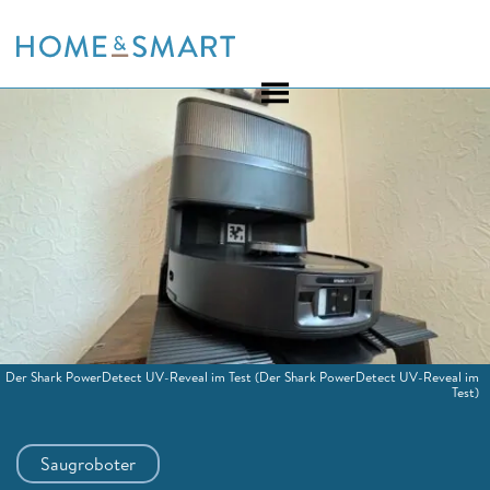
Skip
to
content
Der Shark PowerDetect UV-Reveal im Test
(Der Shark PowerDetect UV-Reveal im
Test)
Saugroboter