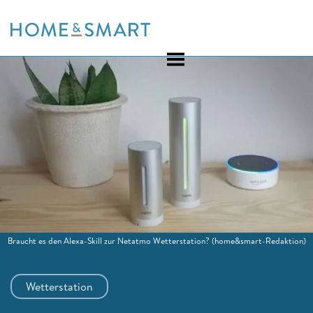
Skip
to
content
Braucht es den Alexa-Skill zur Netatmo Wetterstation?
(home&smart-Redaktion)
Wetterstation