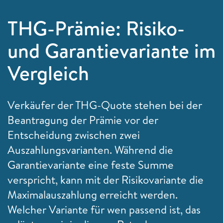
THG-Prämie: Risiko-
und Garantievariante im
Vergleich
Verkäufer der THG-Quote stehen bei der
Beantragung der Prämie vor der
Entscheidung zwischen zwei
Auszahlungsvarianten. Während die
Garantievariante eine feste Summe
verspricht, kann mit der Risikovariante die
Maximalauszahlung erreicht werden.
Welcher Variante für wen passend ist, das