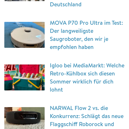
Deutschland
MOVA P70 Pro Ultra im Test:
Der langweiligste
Saugroboter, den wir je
empfohlen haben
Igloo bei MediaMarkt: Welche
Retro-Kühlbox sich diesen
Sommer wirklich für dich
lohnt
NARWAL Flow 2 vs. die
Konkurrenz: Schlägt das neue
Flaggschiff Roborock und