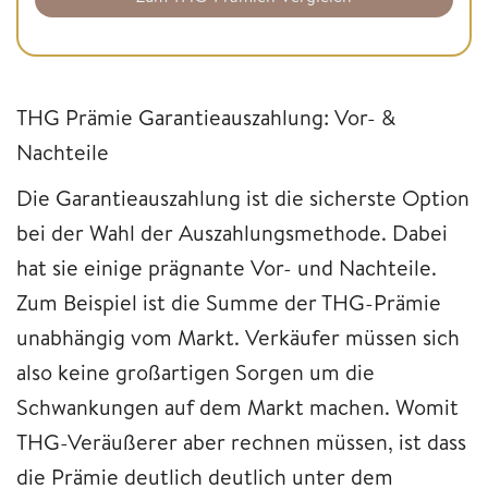
THG Prämie Garantieauszahlung: Vor- &
Nachteile
Die Garantieauszahlung ist die sicherste Option
bei der Wahl der Auszahlungsmethode. Dabei
hat sie einige prägnante Vor- und Nachteile.
Zum Beispiel ist die Summe der THG-Prämie
unabhängig vom Markt. Verkäufer müssen sich
also keine großartigen Sorgen um die
Schwankungen auf dem Markt machen. Womit
THG-Veräußerer aber rechnen müssen, ist dass
die Prämie deutlich deutlich unter dem