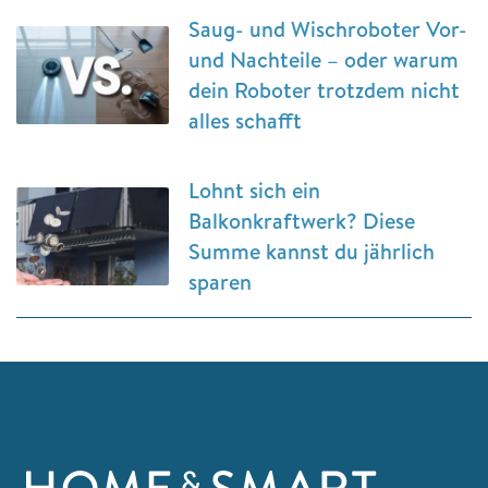
Saug- und Wischroboter Vor-
und Nachteile – oder warum
dein Roboter trotzdem nicht
alles schafft
Lohnt sich ein
Balkonkraftwerk? Diese
Summe kannst du jährlich
sparen