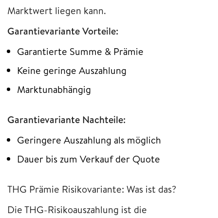
Marktwert liegen kann.
Garantievariante Vorteile:
Garantierte Summe & Prämie
Keine geringe Auszahlung
Marktunabhängig
Garantievariante Nachteile:
Geringere Auszahlung als möglich
Dauer bis zum Verkauf der Quote
THG Prämie Risikovariante: Was ist das?
Die THG-Risikoauszahlung ist die