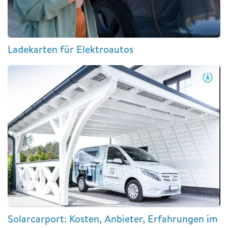
Ladekarten für Elektroautos
Solarcarport: Kosten, Anbieter, Erfahrungen im