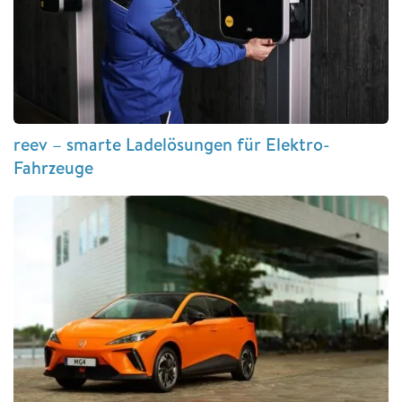
reev – smarte Ladelösungen für Elektro-
Fahrzeuge