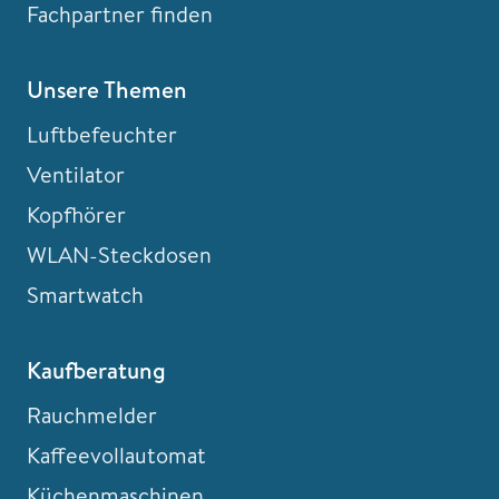
Fachpartner finden
Unsere Themen
Luftbefeuchter
Ventilator
Kopfhörer
WLAN-Steckdosen
Smartwatch
Kaufberatung
Rauchmelder
Kaffeevollautomat
Küchenmaschinen