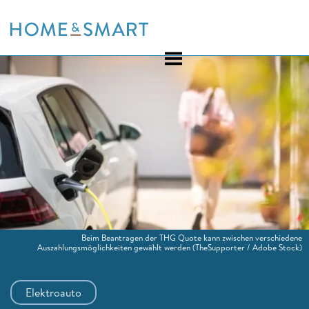
Skip
to
content
Beim Beantragen der THG Quote kann zwischen verschiedene
Auszahlungsmöglichkeiten gewählt werden
(TheSupporter / Adobe Stock)
Elektroauto