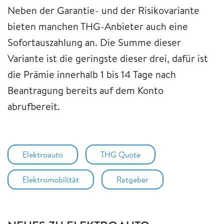
Neben der Garantie- und der Risikovariante
bieten manchen THG-Anbieter auch eine
Sofortauszahlung an. Die Summe dieser
Variante ist die geringste dieser drei, dafür ist
die Prämie innerhalb 1 bis 14 Tage nach
Beantragung bereits auf dem Konto
abrufbereit.
Elektroauto
THG Quote
Elektromobilität
Ratgeber