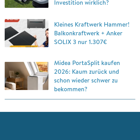
Investition wirklich?
Kleines Kraftwerk Hammer!
Balkonkraftwerk + Anker
SOLIX 3 nur 1.307€
Midea PortaSplit kaufen
2026: Kaum zurück und
schon wieder schwer zu
bekommen?