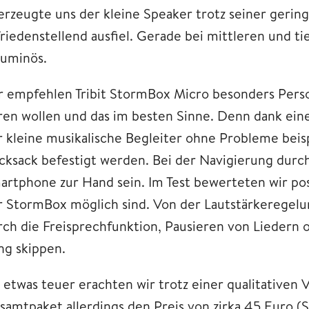
erzeugte uns der kleine Speaker trotz seiner gerin
friedenstellend ausfiel. Gerade bei mittleren und 
luminös.
r empfehlen Tribit StormBox Micro besonders Person
ren wollen und das im besten Sinne. Denn dank ein
r kleine musikalische Begleiter ohne Probleme beis
cksack befestigt werden. Bei der Navigierung durch
artphone zur Hand sein. Im Test bewerteten wir posi
r StormBox möglich sind. Von der Lautstärkeregel
rch die Freisprechfunktion, Pausieren von Lieder
ng skippen.
s etwas teuer erachten wir trotz einer qualitative
samtpaket allerdings den Preis von zirka 45 Euro (