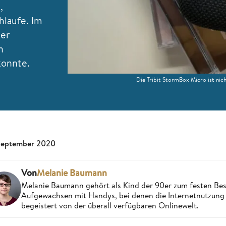
,
hlaufe. Im
uer
h
konnte.
Die Tribit StormBox Micro ist nic
September 2020
Von
Melanie Baumann
Melanie Baumann gehört als Kind der 90er zum festen Bes
Aufgewachsen mit Handys, bei denen die Internetnutzung n
begeistert von der überall verfügbaren Onlinewelt.