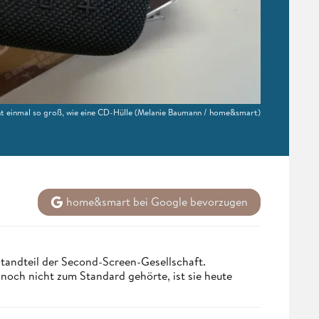
ht einmal so groß, wie eine CD-Hülle
(Melanie Baumann / home&smart)
home&smart bei Google bevorzugen
tandteil der Second-Screen-Gesellschaft.
och nicht zum Standard gehörte, ist sie heute