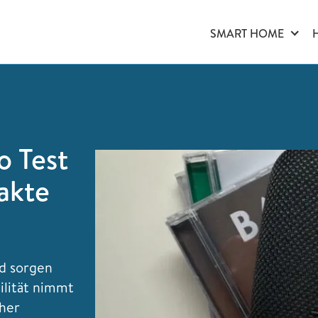
SMART HOME
o Test
akte
nd sorgen
ilität nimmt
her