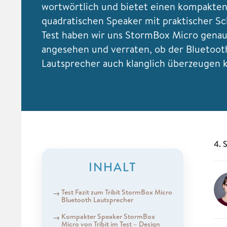
wortwörtlich und bietet einen kompakten
quadratischen Speaker mit praktischer Sc
Test haben wir uns StormBox Micro gena
angesehen und verraten, ob der Bluetoot
Lautsprecher auch klanglich überzeugen 
4. 
INHALT
Test Fazit zum Tribit StormBox Micro
Bluetooth Lautsprecher
Kompakter Speaker StormBox
Micro von Tribit im Test – Design