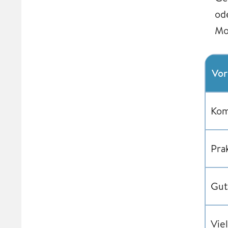
od
Mo
Vor
Kom
Pra
Gut
Vie