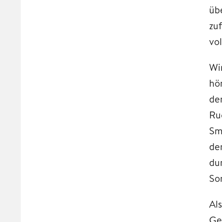
üb
zu
vo
Wi
hö
de
Ru
Sm
de
du
So
Al
Ge