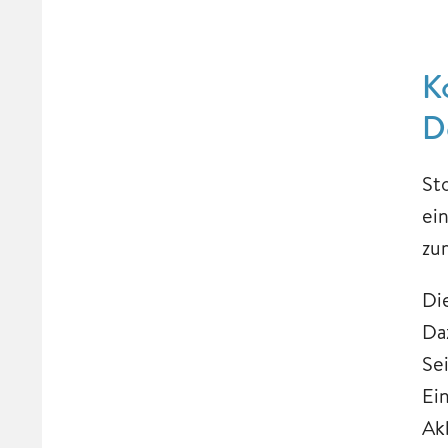
K
D
St
ei
zu
Di
Da
Sei
Ei
Ak