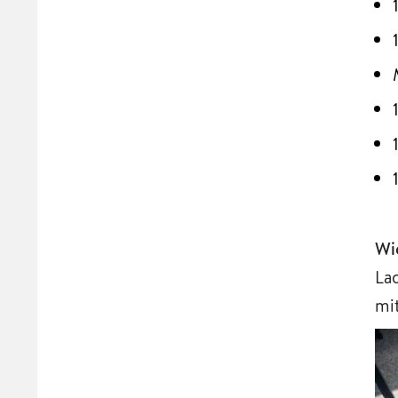
Wi
La
mi