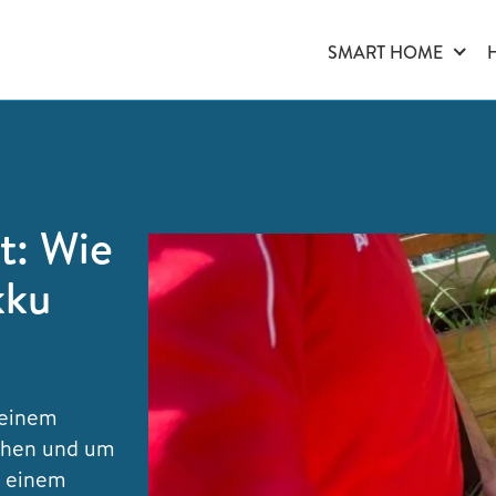
SMART HOME
t: Wie
kku
 einem
tehen und um
t einem