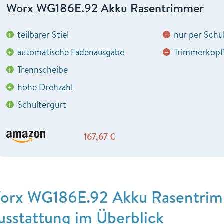
Worx WG186E.92 Akku Rasentrimmer
teilbarer Stiel
nur per Schul
+
−
automatische Fadenausgabe
Trimmerkopf 
+
−
Trennscheibe
+
hohe Drehzahl
+
Schultergurt
+
167,67
€
orx WG186E.92 Akku Rasentrim
usstattung im Überblick