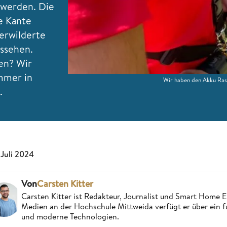
 werden. Die
e Kante
verwilderte
ssehen.
en? Wir
mmer in
Wir haben den Akku Ra
n.
 Juli 2024
Von
Carsten Kitter
Carsten Kitter ist Redakteur, Journalist und Smart Home
Medien an der Hochschule Mittweida verfügt er über ein f
und moderne Technologien.