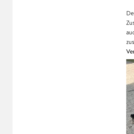
De
Zu
au
zu
Ve