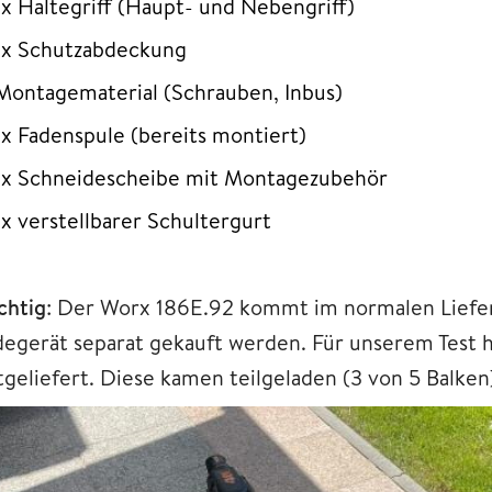
1x Haltegriff (Haupt- und Nebengriff)
1x Schutzabdeckung
Montagematerial (Schrauben, Inbus)
1x Fadenspule (bereits montiert)
1x Schneidescheibe mit Montagezubehör
1x verstellbarer Schultergurt
chtig
: Der Worx 186E.92 kommt im normalen Liefe
degerät separat gekauft werden. Für unserem Test 
tgeliefert. Diese kamen teilgeladen (3 von 5 Balken