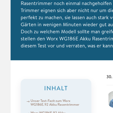
Rasentrimmer noch einmal nachgeholfen
Trimmer eignen sich aber nicht nur um di
perfekt zu machen, sie lassen auch stark 
Gärten in wenigen Minuten wieder gut au
Doch zu welchem Modell sollte man greif
stellen den Worx WG186E Akku Rasentri
diesem Test vor und verraten, was er kan
30.
INHALT
Unser Test-Fazit zum Worx
WG186E.92 Akku Rasentrimmer
Worx WG186E.92 Akku