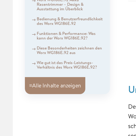
Rasentrimmer – Design &
Ausstattung im Überblick
Bedienung & Benutzerfreundlichkeit
des Worx WG186E.92
Funktionen & Performance: Was
kann der Worx WG186E.92?
Diese Besonderheiten zeichnen den
Worx WG186E.92 aus
Wie gut ist das Preis-Leistungs-
Verhältnis des Worx WG186E.92?
≡
Alle Inhalte anzeigen
U
De
Wo
sc
so