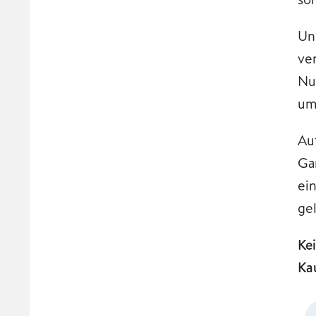
Un
ve
Nu
um
Au
Ga
ei
gel
Ke
Ka