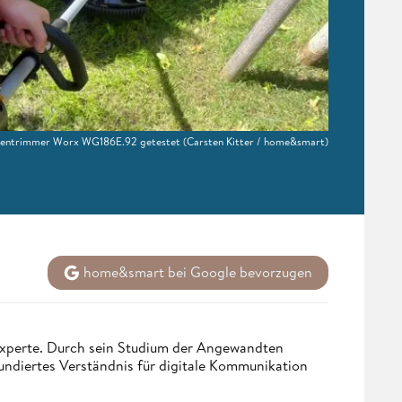
sentrimmer Worx WG186E.92 getestet
(Carsten Kitter / home&smart)
home&smart bei Google bevorzugen
 Experte. Durch sein Studium der Angewandten
undiertes Verständnis für digitale Kommunikation