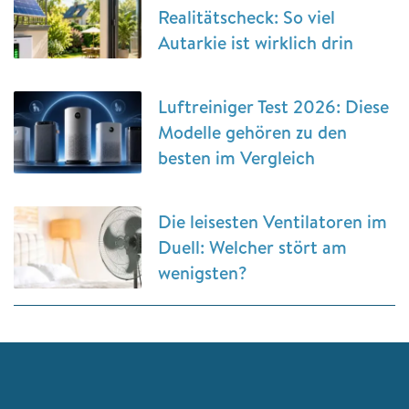
Realitätscheck: So viel
Autarkie ist wirklich drin
Luftreiniger Test 2026: Diese
Modelle gehören zu den
besten im Vergleich
Die leisesten Ventilatoren im
Duell: Welcher stört am
wenigsten?