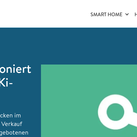
SMART HOME
oniert
Ki-
ücken im
n Verkauf
angebotenen