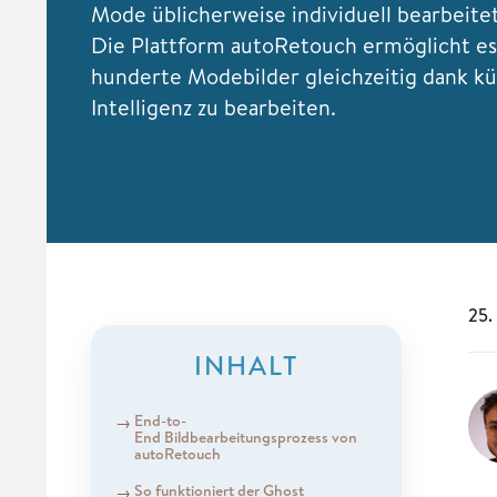
Mode üblicherweise individuell bearbeite
Die Plattform autoRetouch ermöglicht es
hunderte Modebilder gleichzeitig dank kü
Intelligenz zu bearbeiten.
25.
INHALT
End-to-
End Bildbearbeitungsprozess von
autoRetouch
So funktioniert der Ghost