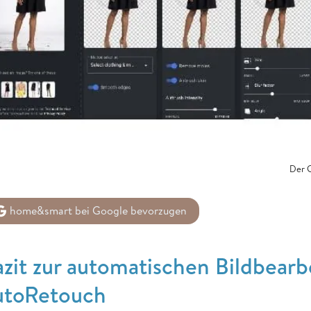
Der G
home&smart bei Google bevorzugen
​​​​​Fazit ​​​​​​​zur automatischen Bil
utoRetouch