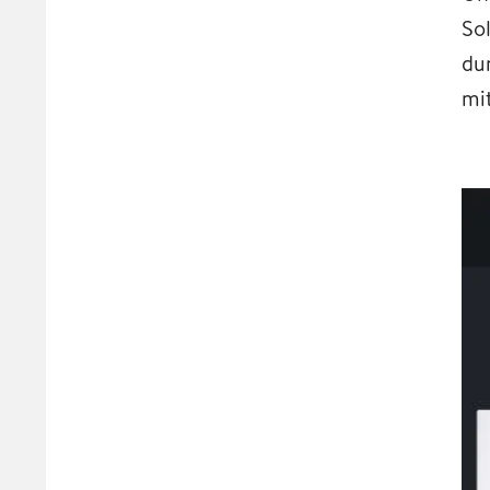
So
du
mi