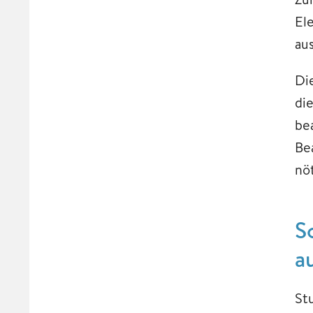
El
au
Di
di
bea
Be
nö
S
a
St