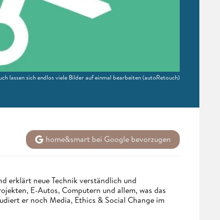
ch lassen sich endlos viele Bilder auf einmal bearbeiten
(autoRetouch)
home&smart bei Google bevorzugen
d erklärt neue Technik verständlich und
Projekten, E-Autos, Computern und allem, was das
udiert er noch Media, Ethics & Social Change im