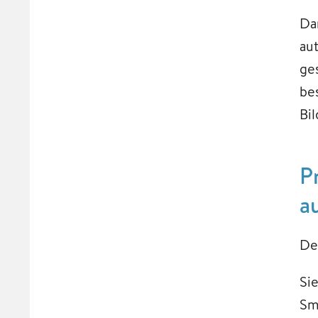
Da
au
ge
be
Bi
P
a
De
Si
Sm