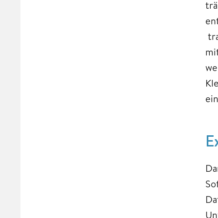
tr
en
tr
mi
we
Kl
ein
​​
Da
So
Da
Un