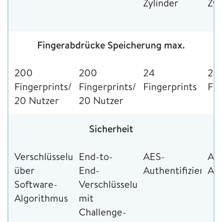
Zylinder
Zyl
Fingerabdrücke Speicherung max.
200
200
24
24
Fingerprints/
Fingerprints/
Fingerprints
Fin
20 Nutzer
20 Nutzer
Sicherheit
Verschlüsselung
End-to-
AES-
AE
über
End-
Authentifizierung
Aut
Software-
Verschlüsselung
Algorithmus
mit
Challenge-