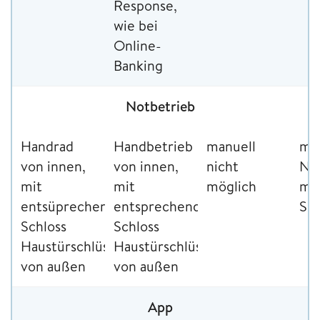
Response,
wie bei
Online-
Banking
Notbetrieb
Handrad
Handbetrieb
manuell
me
von innen,
von innen,
nicht
Not
mit
mit
möglich
mi
entsüprechendem
entsprechendem
Sch
Schloss
Schloss
Haustürschlüssel
Haustürschlüssen
von außen
von außen
App