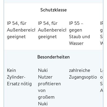
Schutzklasse
IP 54, für
IP 54, für
IP 55 –
IP 
Außenbereich
Außenbereich
gegen
ge
geeignet
geeignet
Staub und
St
Wasser
Wa
Besonderheiten
Kein
Nuki
zahlreiche
Le
Zylinder-
Nutzer
Zugangsoptionen
oh
Ersatz nötig
profitieren
Sm
von
An
großem
Nuki