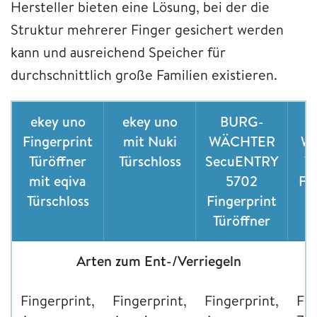
Hersteller bieten eine Lösung, bei der die
Struktur mehrerer Finger gesichert werden
kann und ausreichend Speicher für
durchschnittlich große Familien existieren.
ekey uno
ekey uno
BURG-
Fingerprint
mit Nuki
WÄCHTER
W
Türöffner
Türschloss
SecuENTRY
T
mit eqiva
5702
Fi
Türschloss
Fingerprint
T
Türöffner
Arten zum Ent-/Verriegeln
Fingerprint,
Fingerprint,
Fingerprint,
Fin