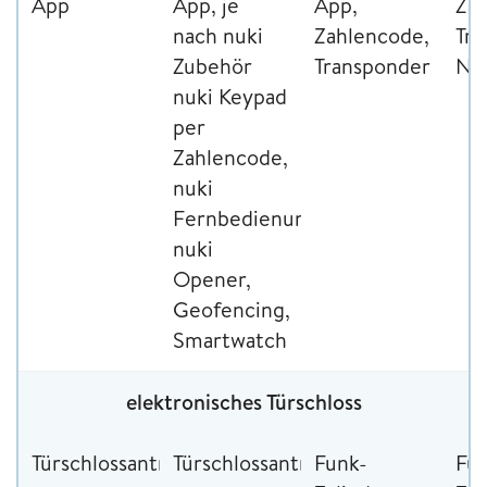
App
App, je
App,
Zah
nach nuki
Zahlencode,
Tra
Zubehör
Transponder
Not
nuki Keypad
per
Zahlencode,
nuki
Fernbedienung,
nuki
Opener,
Geofencing,
Smartwatch
elektronisches Türschloss
Türschlossantrieb
Türschlossantrieb
Funk-
Fu