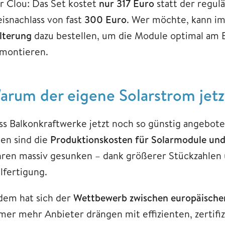
r Clou: Das Set kostet
nur 317 Euro
statt der regul
eisnachlass von fast
300 Euro
. Wer möchte, kann i
lterung
dazu bestellen, um die Module optimal am 
 montieren.
arum der eigene Solarstrom jetzt
ss Balkonkraftwerke jetzt noch so günstig angebo
nen sind die
Produktionskosten für Solarmodule und
hren massiv gesunken – dank größerer Stückzahlen u
lfertigung.
dem hat sich der
Wettbewerb zwischen europäischen
mer mehr Anbieter drängen mit effizienten, zertifi