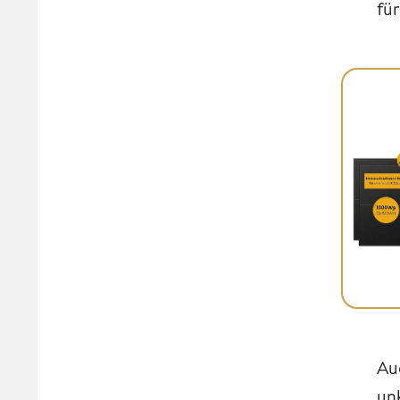
für
Au
un