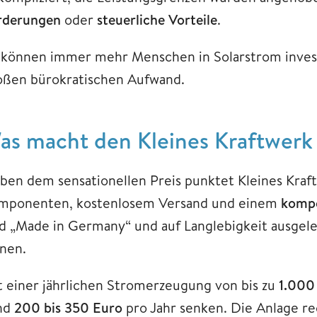
rderungen
oder
steuerliche Vorteile
.
 können immer mehr Menschen in Solarstrom invest
oßen bürokratischen Aufwand.
as macht den Kleines Kraftwerk
ben dem sensationellen Preis punktet Kleines Kraf
mponenten, kostenlosem Versand und einem
kompe
d „Made in Germany“ und auf Langlebigkeit ausgelegt
anen.
t einer jährlichen Stromerzeugung von bis zu
1.000
nd
200 bis 350 Euro
pro Jahr senken. Die Anlage re