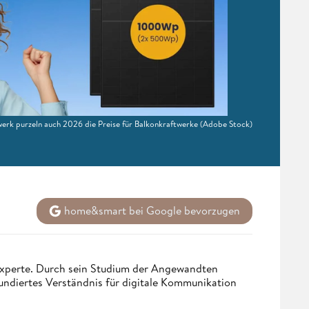
twerk purzeln auch 2026 die Preise für Balkonkraftwerke
(Adobe Stock)
home&smart bei Google bevorzugen
 Experte. Durch sein Studium der Angewandten
undiertes Verständnis für digitale Kommunikation