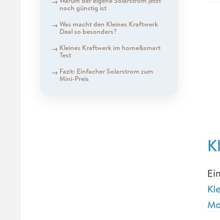
Warum der eigene Solarstrom jetzt
noch günstig ist
Was macht den Kleines Kraftwerk
Deal so besonders?
Kleines Kraftwerk im home&smart
Test
Fazit: Einfacher Solarstrom zum
Mini-Preis
K
Ei
Kl
Mo