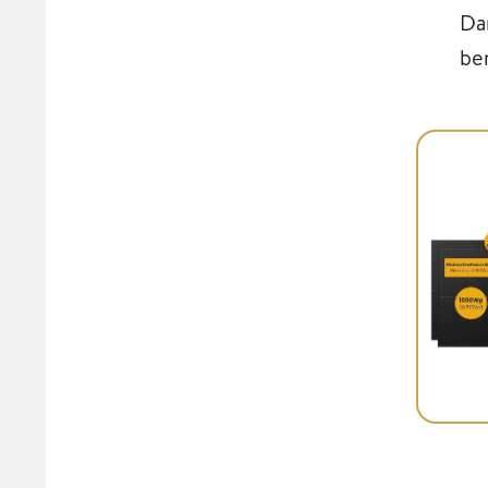
Da
be