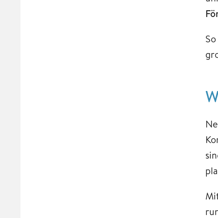
Fö
So
gr
W
Ne
Ko
sin
pl
Mi
ru