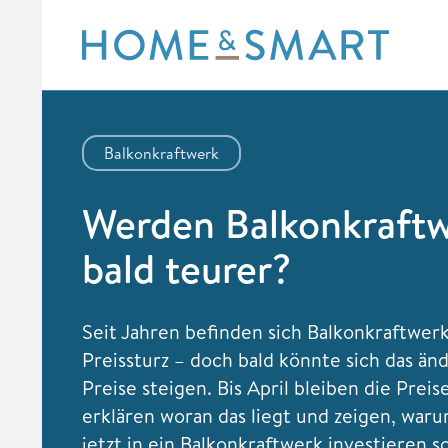
Skip
to
content
Balkonkraftwerk
Werden Balkonkraft
bald teurer?
Seit Jahren befinden sich Balkonkraftwer
Preissturz – doch bald könnte sich das än
Preise steigen. Bis April bleiben die Preis
erklären woran das liegt und zeigen, wa
jetzt in ein Balkonkraftwerk investieren so