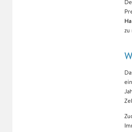
De
Pr
Ha
zu
W
Da
ei
Ja
Zel
Zu
Im