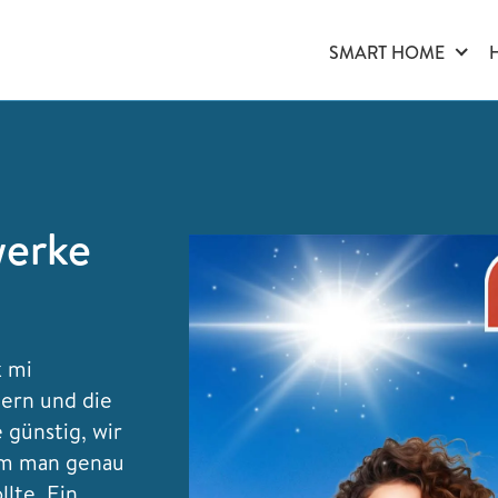
SMART HOME
werke
k mi
dern und die
e günstig, wir
rum man genau
llte. Ein