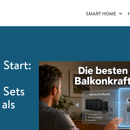
SMART HOME
Start:
n Sets
 als