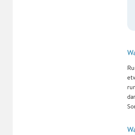
Wa
Ru
et
ru
da
So
Wa