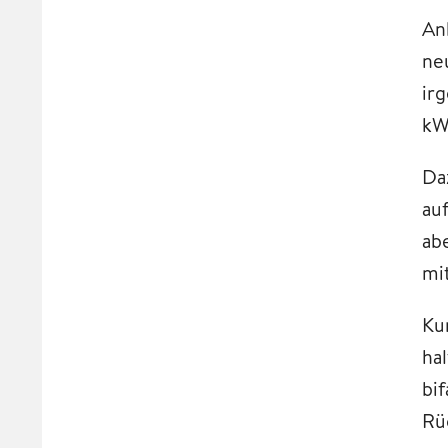
Ank
neu
ir
kW
Da
au
ab
mi
Ku
ha
bi
Rü