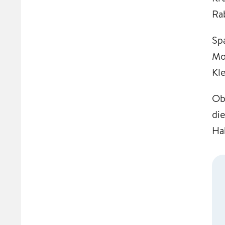
Ra
Sp
Mo
Kle
Ob
di
Ha