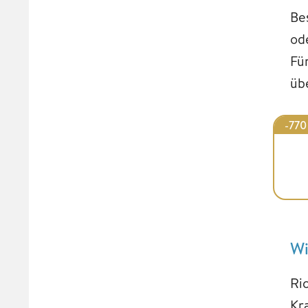
Be
od
Fü
üb
-770
Wi
Ric
Kr