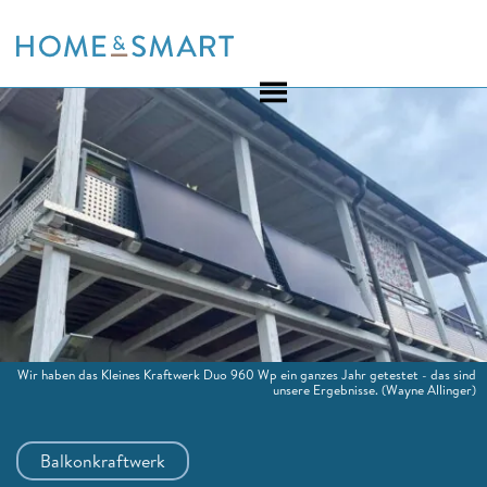
Skip
to
content
Wir haben das Kleines Kraftwerk Duo 960 Wp ein ganzes Jahr getestet - das sind
unsere Ergebnisse.
(Wayne Allinger)
Balkonkraftwerk