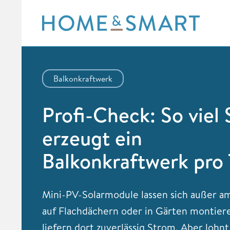
Skip
to
content
Balkonkraftwerk
Profi-Check: So viel
erzeugt ein
Balkonkraftwerk pro
Mini-PV-Solarmodule lassen sich außer a
auf Flachdächern oder in Gärten montier
liefern dort zuverlässig Strom. Aber lohnt