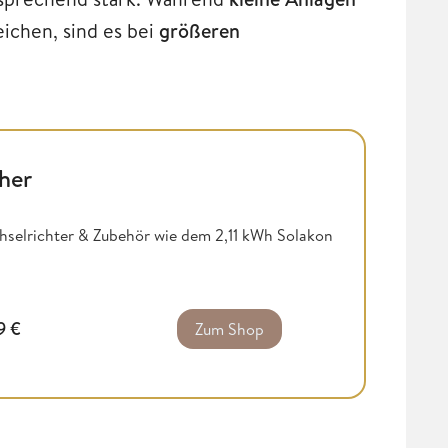
ichen, sind es bei
größeren
her
selrichter & Zubehör wie dem 2,11 kWh Solakon
99
€
Zum Shop