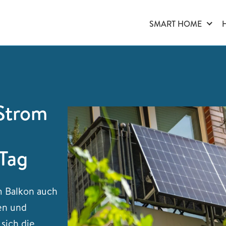
SMART HOME
 Strom
 Tag
m Balkon auch
en und
 sich die