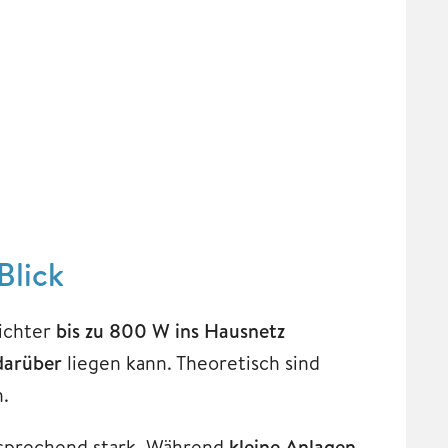
 Blick
richter
bis zu 800 W ins Hausnetz
darüber
liegen kann. Theoretisch sind
.
tsprechend stark. Während
kleine Anlagen