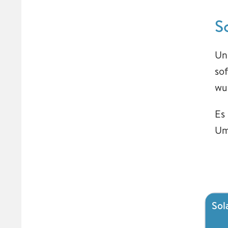
S
Un
so
wu
Es
Um
Sol