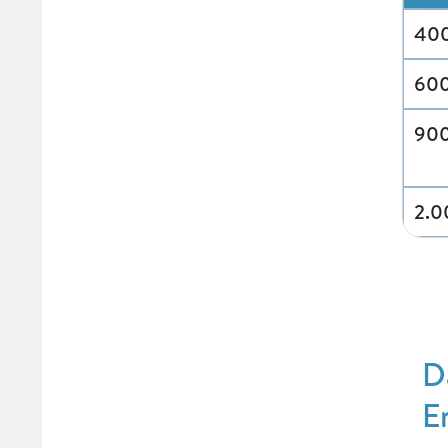
40
60
900
2.
D
E