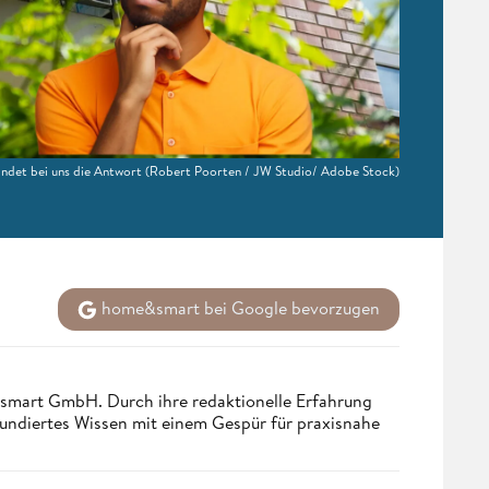
findet bei uns die Antwort
(Robert Poorten / JW Studio/ Adobe Stock)
home&smart bei Google bevorzugen
ndsmart GmbH. Durch ihre redaktionelle Erfahrung
fundiertes Wissen mit einem Gespür für praxisnahe