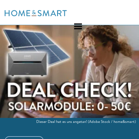
Skip
to
content
Dieser Deal hat es uns angetan!
(Adobe Stock / home&smart)