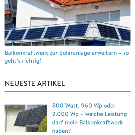
Balkonkraftwerk zur Solaranlage erweitern – so
geht’s richtig!
NEUESTE ARTIKEL
800 Watt, 960 Wp oder
2.000 Wp – welche Leistung
darf mein Balkonkraftwerk
haben?