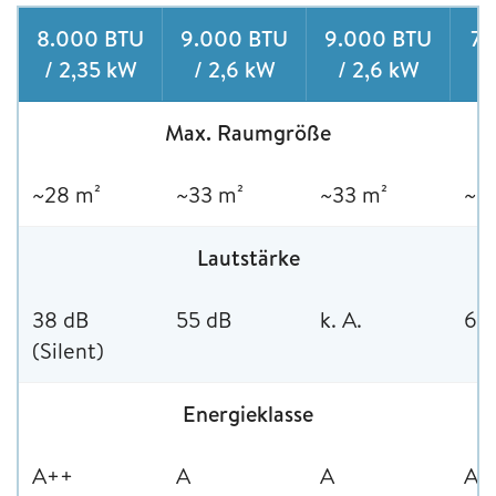
8.000 BTU
9.000 BTU
9.000 BTU
7.
/ 2,35 kW
/ 2,6 kW
/ 2,6 kW
Max. Raumgröße
~28 m²
~33 m²
~33 m²
~2
Lautstärke
38 dB
55 dB
k. A.
63
(Silent)
Energieklasse
A++
A
A
A